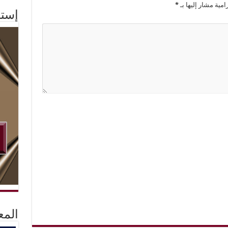
امية مشار إليها بـ
*
إستم
المع