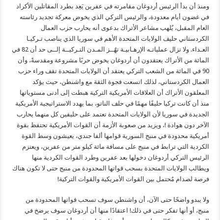
ومنذ أن بدأ الرئيس أردوغان مقامرته في عفرين يَعِد بطرد المقاتلين الأكراد
في غضون أيام معدودة، والرئيس التركي الذي يخوض معركة تجديد رئاسته
العام المقبل، يٌلهب مشاعر الأتراك بدعوى أنه يحارب حزب العمال
الكردستاني حليف الولايات المتحدة الأهم في سوريا الذي يناصب تـركيـا
العـداء. ولا تزال عملياتـه الإرهـابيـة تهٌــز المـدن التـركيــة إلــى حد أن 82 في
المائة من الأتراك يعتقدون أن أردوغان يخوض حربًا مشروعة ومقدسةً، وأن
90 في المائة من الشعب التركي يعتقد أن الولايات المتحدة تقف وراء حزب
العمال الكردستاني، لذلك اتسعت فجوة الثقة مع واشنطن، حيث يؤكد
المعلقون الأتراك أن العلاقات الأمريكية التركية هبطت إلى أدنى مستوياتها
منذ أن كانت تركيا حليفًا مهمًا في حلف الناتو، بما يهدد الاستراتيجية الأمريكية
الجديدة في سوريا لأن الولايات المتحدة تعتمد على حليفين كل منهما يحارب
الآخر دون هوادة !، ويزيد من صعوبة الأزمة أن القوات الأمريكية تحتفظ بقوة
أمريكية محدودة في منبج السورية قوامها ألفا جندي، يعيشون وسط القوة
الكردية التي ترابط في منبج على مسافة مائة كيلو متر من عفرين، ويعتزم
الرئيس التركي أردوغان دخولها بعد عفرين وطرد القوات الكردية منها
ويطالب الولايات المتحدة بسحب قواتها المحدودة من منبج حتى لا تكون هناك
فرصة لصدام مٌحتمل بين القوات الأمريكية والقوات التركية!
ولا يبدو واضحًا حتى الآن، أن واشنطن سوف تسحب قواتها المحدودة من
منبج، أو أنها تفكر حتى في ذلك! اعتقادًا منها أن أردوغان سوف يرضخ في