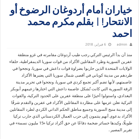
خياران أمام أردوغان الرضوخ أو
الانتحار! | بقلم مكرم محمد
احمد
admin
6 فبراير، 2018
منذ أن بدأ الرئيس التركي رجب طيب أردوغان مقامرته في غزو منطقة
عفرين السورية وطرد المقاتلين الأكراد من قوات سوريا الديمقراطية، حلفاء
الولايات المتحدة الذين حاربوا بضراوة قوات داعش في سوريا، ونجحوا في
طردهم من مدينة كوباني في أقصى شمال سوريا التي يعتبرها الأكراد
عاصمتهم، لأنها تضم أكبر تجمع كردي في سوريا، ونجحوا في تحرير مدينة
الرقة السورية التي كانت تٌشكل عاصمة داعش التي اختارها زعيمهم أبوبكر
البغدادي، واستولوا أخيرًا على منطقة عفرين على الحدود التركية، والقوات
التركية تعلن عزمها على مطاردة المقاتلين الأكراد في عفرين والتقدم شرقًا
إلى مدينة منبج السورية وجميع مناطق الحكم الذاتي الكردي لطرد المقاتلين
الأكراد بدعوى أنهم ينتمون إلى حزب العمال الكردستاني الذي حارب تركيا
طويلًا، وكبدها خسائر ضخمة دفاعًا عن حق أكراد تركيا «15 مليون نسمة» في
تقرير المصير .