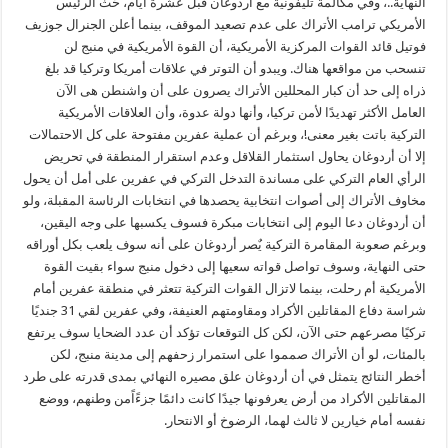
النهاية..، وفي مكالمة تليفونية مع أردوغان قبل عشرة أيام، حَث الرئيس
الأمريكي ترامب الأتراك على عدم تصعيد الموقف، بينما أعلن الجنرال جوزيف
فوتيل قائد القوات المركزية الأمريكية، أن القوة الأمريكية في منبج لن
تنسحب من مواقعها هناك. ويبدو أن التوتر في علاقات أمريكا وتركيا قد بلغ
ذراه إلى حد أن كبار المحللين الأتراك يصرون على أن واشنطن هى الآن
العامل الأكثر تهديدًا لأمن تركيا، وأنها دولة عدوة، وأن العلاقات الأمريكية
التركية باتت بغير معنى!، وبرغم أن عملية عفرين مفتوحة على كل الاحتمالات
إلا أن أردوغان يحاول استثمار القلاقل وعدم استقرار المنطقة في تحريض
الرأي العام التركي على مساندة التدخل التركي في عفرين على أمل أن يحول
مخاوف الأتراك إلى أصوات انتخابية يحصدها في انتخابات الرئاسة المقبلة، ولو
أن أردوغان دعا اليوم إلى انتخابات مبكرة فسوف يكسبها على وجه اليقين،
وبرغم صعوبة المقامرة التركية يٌصر أردوغان على أنه سوف يلعب بكل أوراقه
حتى النهاية، وسوف تواصل قواته سعيها إلى دخول منبج سواء بقيت القوة
الأمريكية أم رحلت، بينما لاتزال القوات التركية تتعثر في منطقة عفرين أمام
شراسة دفاع المقاتلين الأكراد ومقاومتهم العنيفة، وفي عفرين لقي 31 جنديًا
تركيًا مصرعهم حتى الآن، لكن كل التوقعات تؤكد أن عدد الضحايا سوف يرتفع
بالمئات، لو أن الأتراك صمموا على استمرار زحفهم إلى مدينة منبج، لكن
أخطر النتائج يتمثل في أن أردوغان علق مصيره النهائي بمدى قدرته على طرد
المقاتلين الأكراد من أرض يعرفونها جيدًا كانت دائمًا جزءًاًمن وطنهم، ووضع
نفسه أمام خيارين لا ثالث لهما، الرضوخ أو الانتحار.