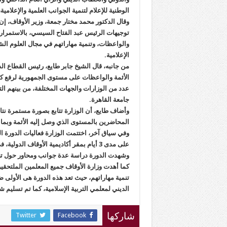
الوطنية للإعلام لتنمية الجوانب العلمية والإعل
وقال الدكتور محمد مختار جمعة، وزير الأوقاف، إن
توجيهات الرئيس عبد الفتاح السيسي، بالاستمرار ف
والواعظات، وتنمية مهاراتهم في مجال العلوم الش
الإعلامية.
من جانبه، قال الشيخ جابر طايع، رئيس القطاع ال
الأئمة والواعظات على مستوى الجمهورية لرفع كفا
عدد من الوزارات والجهات المختلفة، من بينهم التعلي
جامعة القاهرة.
وأضاف طايع، أن الوزارة تتابع بصورة مستمرة نت
المحاضرين بالمستوى الذي وصل إليه الأئمة وبما ت
وفي سياق آخر، اختتمت الوزارة فعاليات الدورة التد
على مدى 3 أيام بمقر أكاديمية الأوقاف الدولية، في إطار التعاون المشترك بين وزارتي الأوقاف والتربية والتعليم.
وشهدت الدورة دراسة عدة جوانب ومحاور حول تصح
كما أهدت وزارة الأوقاف جميع المعلمين الملتحقي
تنمية مهاراتهم، حيث تعد هذه الدورة هى الأولى
الديني لمعلمي التربية الإسلامية، كما تم تسليم ش
Twitter
Facebook
شاركها