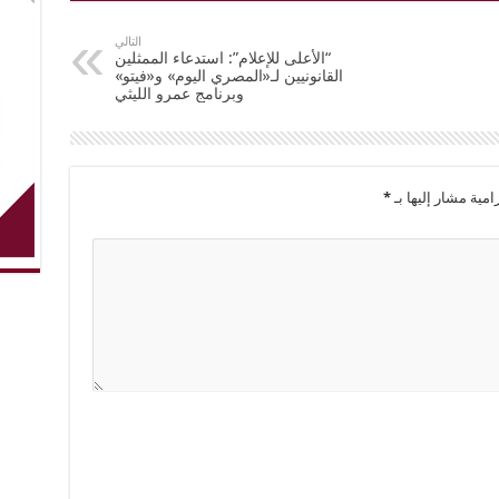
التالي
“الأعلى للإعلام”: استدعاء الممثلين
القانونيين لـ«المصري اليوم» و«فيتو»
وبرنامج عمرو الليثي
امية مشار إليها بـ
*