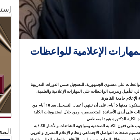
إستم
المهارات الإعلامية للواعظات
الواعظات على مستوى الجمهورية، للتسجيل ضمن الدورات التدريبية
عالي، لتأهيل وتدريب الواعظات على المهارات الإعلامية والعلمية،
لإعلام جامعة القاهرة.
وقالت الوزارة في بيان لها، إن الدورات التدريبية ستكون مدتها 5 أيام، على أن تنتهي أعمال التسجيل بعد 10 أيام من
عظات على أيدي الأساتذة المتخصصين، ومن خلال استديوهات الكلية
دة الكلية الدكتورة هويدا مصطفى.
ب على فنون الكتابة الصحفية ومواجهة الشائعات والأخبار الكاذبة
المع
وتصميم صفحات التواصل الاجتماعي ونظام الإعلام المصري والعربي
عالمي، من خلال التعاون بين وزارتي الأوقاف والتعليم العالي والهيئة