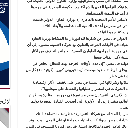
مم المتحدة فى مصر، باستراتيجية وزارة التعاون الدولى الجديدة فى
دة تؤكد التزامها القوي بالشراكة مع الحكومة المصرية فى جهودها
 أهداف التنمية المستدامة.
لانمائي للأمم المتحدة بالقاهرة، إن وزارة التعاون الدولي قدمت
ئي في مصر مع أهداف التنمية المستدامة، والأبعاد الثلاثة
مكننا جميعًا اتباعه”.
 الدولي فى مصر عن شكرها للدكتورة رانيا المشاط وزيرة التعاون
لقيادة في الأوقات الحرجة بالتعاون مع شركاء التنمية، مشيرة إلى أن
في جهودها لمواجهة الطوارئ الصحية العاجلة والتخفيف من الآثار
دولية فى مصر: “إن هذه الأوقات الحرجة تهدد القطاع الخاص في
مصر، الذي يعد المحرك الرئيسي للنمو الاقتصادي وخلق الوظائف، حيث وضعت أزمة فيروس كورونا (كوفيد-19) كل من
شة في خطر.
ئها وشركائها في التنمية في مصر على تخفيف الآثار الإقتصادية
ة الشركات في استمرار عملياتها والحفاظ على موظفيها”.
بنك الإفريقي للتنمية إن مصر مستمرة في جهودها المثابرة وخطواتها
لائ
لعالم، مشيرة إلى أن الأولوية التي أصبحت القيادة المصرية توليها
مضى.
 رانيا المشاط مع شركاء التنمية يعد خطوة هامة تساعد البنك
حتياجات مصر، سواء كانت احتياجات ملحة او على المدى البعيد، وقد
لافريقي للتنمية سند بقيمة 3 مليارات دلار لدعم الجهود لمكافحة انتشار فيروس كورونا المستجد في الدول