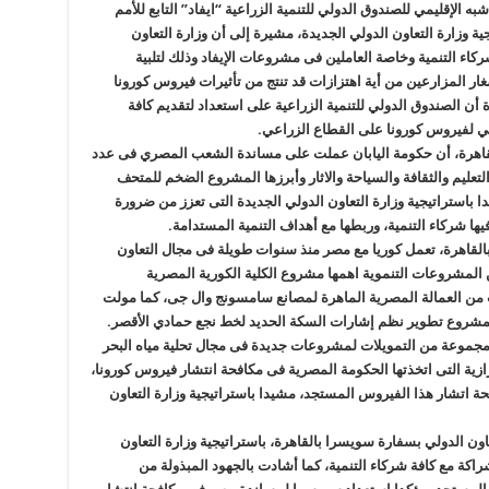
ه الإقليمي للصندوق الدولي للتنمية الزراعية “ايفاد” التابع للأمم
 وزارة التعاون الدولي الجديدة، مشيرة إلى أن وزارة التعاون
كاء التنمية وخاصة العاملين فى مشروعات الإيفاد وذلك لتلبية
ار المزارعين من أية اهتزازات قد تنتج من تأثيرات فيروس كورونا
 أن الصندوق الدولي للتنمية الزراعية على استعداد لتقديم كافة
بي لفيروس كورونا على القطاع الزراعي.
لقاهرة، أن حكومة اليابان عملت على مساندة الشعب المصري فى عدد
تعليم والثقافة والسياحة والاثار وأبرزها المشروع الضخم للمتحف
ا باستراتيجية وزارة التعاون الدولي الجديدة التى تعزز من ضرورة
ا شركاء التنمية، وربطها مع أهداف التنمية المستدامة.
بالقاهرة، تعمل كوريا مع مصر منذ سنوات طويلة فى مجال التعاون
 المشروعات التنموية اهمها مشروع الكلية الكورية المصرية
ت من العمالة المصرية الماهرة لمصانع سامسونج وال جى، كما مولت
 كمشروع تطوير نظم إشارات السكة الحديد لخط نجع حمادي الأقصر.
مجموعة من التمويلات لمشروعات جديدة فى مجال تحلية مياه البحر
رازية التى اتخذتها الحكومة المصرية فى مكافحة انتشار فيروس كورونا،
حة اتشار هذا الفيروس المستجد، مشيدا باستراتيجية وزارة التعاون
ن الدولي بسفارة سويسرا بالقاهرة، باستراتيجية وزارة التعاون
شراكة مع كافة شركاء التنمية، كما أشادت بالجهود المبذولة من