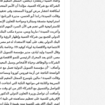
وأشاد السيد/ ريتشارد ديكتس، الممثل المقيم للأ
الشراكة مع شركاء التنمية، مؤكدا أن الأمم المتح
لمكافحة انتشار مرض كورونا المستجد وفى تحقيق
وقالت السيدة/ راندا أبو الحسن، مديرة البرنامج ا
استراتيجية متسقة ومبتكرة ومواءمة للتعاون الإنما
للاستراتيجية التي تضم هي الآن السرد المهم الذي ي
وأعربت السيدة / مارينا ويس، مديرة مكتب البنك
الدولي للجمع بين شركاء التنمية وإظهار الرؤية وا
البنك الدولي يقف على أهبة الاستعداد لدعم مصر 
الاجتماعية والاقتصادية لوباء كوفيد 19، وخاصة بالنسبة لأكثر الفئات ضعفاً.
وقال السيد/ وليد لبادى، مدير مؤسسة التمويل ال
الشركات والوظائف وحياة الأشخاص وسبل المعي
وأضاف: “أن مؤسسة التمويل الدولية تعمل مع عملا
الواضحة الناتجة عن أزمة فيروس كورونا ومساعد
وقالت السيدة / مالين بلومبرج الممثل المقيم لل
السريعة والثابتة في مواجهة النكبة التي اجتاحت ا
للتواصل والتنسيق مع الشركاء اكثر من اي وقت 
وأضافت أن تواصل وزيرة التعاون الدولي الدكتورة
الإفريقي للتنمية على تعظيم مساهمته في تلبية ا
اصدر البنك ا