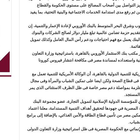
زيز التواصل بين أصحاب المصالح على مستوى الحكومة والقطاع
ثم رفع مدى استدامة الخدمات الاجتماعية والبنية التحتية، بما يفيد
 وشرق البحر المتوسط بالبنك الأوروبي لإعادة الإعمار والتنمية، إن
قديم حزمة تضامن عالمية تبلغ مليار دولار لصالح الشركات والبنوك
 البنك يعمل مع فهم احتياجات ودعم رأس المال العامل وكذلك تمويل
قائمة.
 مكتب بنك الاستثمار الأوروبي بالقاهرة، باستراتيجية وزارة التعاون
يجية واستعداده لمساندة مصر فى مكافحة انتشار فيروس كورونا
ية للتنمية الدولية بالقاهرة، أن الوكالة الأمريكية للتنمية تعمل مع
 أكثر من 40 عاما ليس فقط فى قطاع الصحة ولكن ايضا على تمكين الشباب والمرأة وفى مجال
ية متلزمة بمواصلة دعم مصر خاصة فى ظل الظرف الاستثنائى الذى يمر
 المستجد.
 للمؤسسة الدولية الإسلامية لتمويل التجارة، عضو مجموعة البنك
 المصرية في جهودها لتحقيق أهداف التنمية المستدامة، معلنا اعتماد
ي لتمكين مصر من تأمين قطاع الطاقة والأمن الغذائي، بالإضافة إلى برامج
لشباب.
مائي مع الحكومة المصرية فى ظل استراتيجية وزارة التعاون الدولى