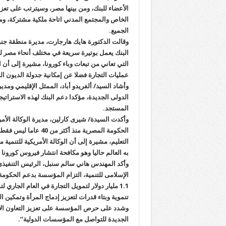
الأعضاء للبنك، ومن بينها مصر، وسيترتب على تع
الخاص والمجتمع المدني اتاحة ملكية مشتركة، ومن 
الجميع.
وقالت الدكتورة هايك هارجارت، مديرة منطقة جنوب
البنك يعمل بوتيرة سريعة في مختلف أنحاء مصر لت
التي تعاني من تبعات وباء كورونا، مشيرة إلى أن
عمليات التجارة فضلا عن إمكانية جدولة الديون ال
وأشاد السيد/ ألفريدو أباد، الممثل الإقليمي ومدير
الدولى الجديدة، مؤكدا دعم البنك لهذه الاسترات
المستجد.
وأكدت السيدة/ شيرى كارلين، مديرة الوكالة الأمريك
الحكومة المصرية منذ
التعليم، مشيرة إلى أن الوكالة الأمريكية للتنم
به العالم حاليا وهو مكافحة انتشار فيروس كورونا
وأكد المهندس هاني سالم سنبل، الرئيس التنفيذي
الإسلامى للتنمية، التزام المؤسسة بدعم الحكومة
1.1 مليار دولار لتمويل التجارة في العام الجار
تنموية وبتاء قدرات لتعزيز إدماج المرأة وتمكين ا
وشدد على حرص المؤسسة على تعزيز التعاون الإن
الجديدة للتواصل مع المؤسسات الدولية”.