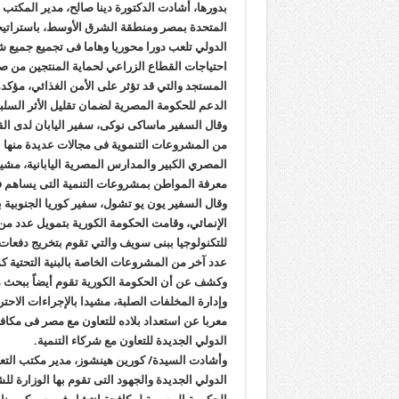
بدورها، أشادت الدكتورة دينا صالح، مدير المكتب شب
المتحدة بمصر ومنطقة الشرق الأوسط، باستراتيجية
الدولي تلعب دورا محوريا وهاما فى تجميع جميع شر
احتياجات القطاع الزراعي لحماية المنتجين من صغ
المستجد والتي قد تؤثر على الأمن الغذائي، مؤكدة
الدعم للحكومة المصرية لضمان تقليل الأثر السل
وقال السفير ماساكى نوكى، سفير اليابان لدى ا
من المشروعات التنموية فى مجالات عديدة منها ال
المصري الكبير والمدارس المصرية اليابانية، مشيد
معرفة المواطن بمشروعات التنمية التى يساهم فيه
وقال السفير يون يو تشول، سفير كوريا الجنوبية 
الإنمائي، وقامت الحكومة الكورية بتمويل عدد من
للتكنولوجيا ببنى سويف والتي تقوم بتخريج دفعا
عدد آخر من المشروعات الخاصة بالبنية التحتية
وكشف عن أن الحكومة الكورية تقوم أيضاً ببحث 
وإدارة المخلفات الصلبة، مشيدا بالإجراءات الاحت
معربا عن استعداد بلاده للتعاون مع مصر فى مكاف
الدولي الجديدة للتعاون مع شركاء التنمية.
وأشادت السيدة/ كورين هينشوز، مدير مكتب التعاو
الدولي الجديدة والجهود التى تقوم بها الوزارة لل