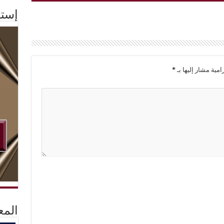
إستم
امية مشار إليها بـ
*
المع