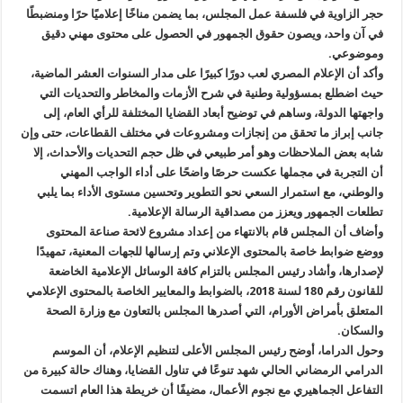
حجر الزاوية في فلسفة عمل المجلس، بما يضمن مناخًا إعلاميًا حرًا ومنضبطًا
في آن واحد، ويصون حقوق الجمهور في الحصول على محتوى مهني دقيق
وموضوعي.
وأكد أن الإعلام المصري لعب دورًا كبيرًا على مدار السنوات العشر الماضية،
حيث اضطلع بمسؤولية وطنية في شرح الأزمات والمخاطر والتحديات التي
واجهتها الدولة، وساهم في توضيح أبعاد القضايا المختلفة للرأي العام، إلى
جانب إبراز ما تحقق من إنجازات ومشروعات في مختلف القطاعات، حتى وإن
شابه بعض الملاحظات وهو أمر طبيعي في ظل حجم التحديات والأحداث، إلا
أن التجربة في مجملها عكست حرصًا واضحًا على أداء الواجب المهني
والوطني، مع استمرار السعي نحو التطوير وتحسين مستوى الأداء بما يلبي
تطلعات الجمهور ويعزز من مصداقية الرسالة الإعلامية.
وأضاف أن المجلس قام بالانتهاء من إعداد مشروع لائحة صناعة المحتوى
ووضع ضوابط خاصة بالمحتوى الإعلاني وتم إرسالها للجهات المعنية، تمهيدًا
لإصدارها، وأشاد رئيس المجلس بالتزام كافة الوسائل الإعلامية الخاضعة
للقانون رقم 180 لسنة 2018، بالضوابط والمعايير الخاصة بالمحتوى الإعلامي
المتعلق بأمراض الأورام، التي أصدرها المجلس بالتعاون مع وزارة الصحة
والسكان.
وحول الدراما، أوضح رئيس المجلس الأعلى لتنظيم الإعلام، أن الموسم
الدرامي الرمضاني الحالي شهد تنوعًا في تناول القضايا، وهناك حالة كبيرة من
التفاعل الجماهيري مع نجوم الأعمال، مضيفًا أن خريطة هذا العام اتسمت