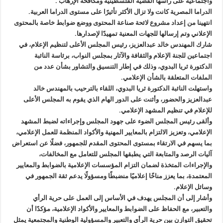
واجتماعية على رأسها القضية الفلسطينية ومكافحة الإرهاب .
الدراما المصرية كانت ولا تزال الأكثر تأثيرًا على مستوى الدراما العربية.
انتهينا من إعداد مشروع لائحة صناعة المحتوى ووضع ضوابط خاصة بالمحتوى
الإعلاني وتم إرسالها للجهات المعنية تمهيدًا لإصدارها.
شارك المهندس خالد عبدالعزيز، رئيس المجلس الأعلى لتنظيم الإعلام، في
اجتماعين للجنة الإعلام والثقافة والآثار بمجلس النواب، برئاسة النائبة
الدكتورة ثريا البدوي، وذلك في إطار التنسيق والتشاور بشأن عدد من
الملفات المتعلقة بالشأن الإعلامي.
واستهلت النائبة الدكتورة ثريا البدوي، اللقاء بالترحيب بالمهندس خالد
عبدالعزيز والحضور، وأثنت على الدور الهام الذي يقوم به المجلس الأعلى
للإعلام في تنظيم المشهد الإعلامي.
وألقى رئيس المجلس الضوء على جهود المجلس وإجراءاته لضبط المشهد
الإعلامي، وتعزيز الالتزام بالمعايير المهنية والأكواد المنظمة للعمل الإعلامي،
بما يسهم في الارتقاء بمستوى المحتوى المقدم للجمهور، فضلًا عن استعراض
آليات الرصد والمتابعة التي يطبقها المجلس للتعامل مع المخالفات،
والإجراءات المتخذة لضمان التزام المؤسسات الإعلامية بالضوابط والمعايير
المعتمدة، بما يعزز مناخًا إعلاميًا منضبطًا ومسؤولًا يدعم ثقة الجمهور في
وسائل الإعلام.
وأشار إلى أن المجلس يهدف في الأساس إلى العمل على حرية الرأي
والتعبير، مع الحفاظ على الضوابط والمعايير والأكواد الإعلامية، مؤكدًا أن
تحقيق التوازن بين حرية الرأي والتعبير والمسؤولية الوطنية والمجتمعية يمثل