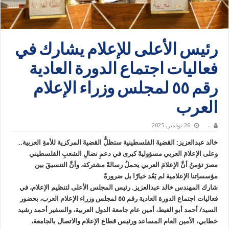
رئيس الأعلى للإعلام يشارك في
فعاليات اجتماع الدورة العادية
رقم ٥٥ لمجلس وزراء الإعلام
العرب
.
26 نوفمبر، 2025
خالد عبدالعزيز: القضيةَ الفلسطينية ستظلُّ القضيةَ المركزية للأمةِ العربية..
وعلى الإعلامَ العربي مسؤوليةً كبرى في دعمِ نضالِ الشعبِ الفلسطيني
مصرَ تؤمنُ أنَّ الإعلامَ العربي يحملُ رسالةً مشتركة، وأنَّ التنسيقَ بين
مؤسساِتنا الإعلامية لم يَعُد خيارًا بل ضرورةً
شارك المهندس خالد عبدالعزيز. رئيس المجلس الأعلى لتنظيم الإعلام، في
فعاليات اجتماع الدورة العادية رقم ٥٥ لمجلس وزراء الإعلام العرب، بحضور
السيد/ أحمد أبو الغيط، أمين عام جامعة الدول العربية، والسفير أحمد رشيد
خطابي، الأمين العام المساعد ورئيس قطاع الإعلام والاتصال بالجامعة،