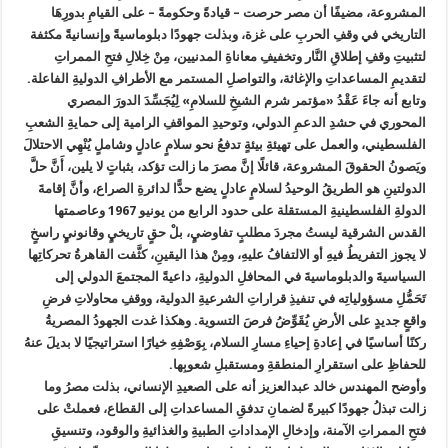
المشروعة، مضيفًا أن مصر حرصت – قيادةً وحكومةً – على القيامِ بدورِهَا
التاريخي في وقفِ الحربِ على غزة، وبذلت جهودًا دبلوماسيةً وإنسانيةً مكثفة
لتثبيتِ وقفِ إطلاقِ النَّار وتخفيفِ معاناةِ المدنيين، مِنْ خِلالِ فتحِ الممراتِ
لتقديمِ المساعداتِ والإغاثة، والتواصلِ المستمر مع الأطرافِ الدوليةِ الفاعلة.
وتابع أنه جاءَ عَقْدُ «مؤتمر شرم الشيخِ للسلامِ» لِيُجَسِّدَ الدورَ المصري
المحوري في حشدِ الدعمِ الدولي، وتوحيدِ المواقفِ الرامية إلى حمايةِ الشعبِ
الفلسطيني، والعمل على تهيئةِ بيئةٍ تدفعُ نحو سلامٍ عادلٍ وشاملٍ يُنْهِي الاحتلالَ
ويَصونُ الحقوقَ المشروعة، قائلًا إنَّ مصرَ ما زالت تؤكد، بثباتٍ لا يلين، أَنَّ حلَّ
الدولتينِ هو الطريقُ الوحيدُ لسلامٍ عادلٍ يضع حدًّا لدائرةِ الصراع، وأنَّ إقامةَ
الدولةِ الفلسطينيةِ المستقلة على حدود الرابع من يونيو 1967 وعاصمتها
القدس الشرقية ليستُ مجردَ مطلبٍ تفاوضيٍ، بلْ حقٍ تاريخيٍ وقانونيٍ راسخٍ
لا يجوز التفريطُ فيهِ أو الالتفافُ عليهِ، ومِنْ هذا اليقينِ، كثَّفت القاهرةُ تحركاتِها
السياسيةَ والدبلوماسيةَ في المحافلِ الدوليةِ، داعيةً المجتمعَ الدولي إلى
تَحَمُّلِ مسؤولياتِه في تنفيذِ قراراتِ الشرعيةِ الدولية، ووقفِ محاولاتِ فرضِ
واقعٍ جديدٍ على الأرضِ يُقَوِّضُ فرصَ التسوية. وهكذا غدت الجهودُ المصريةُ
ركنًا أساسيًا في إعادةِ إحياءِ مسارِ السلام، بِوَصْفِهِ خيارًا استراتيجيًا لا بديلَ عنهُ
للحفاظِ على استقرارِ المنطقةِ ومستقبلِ شعوبِها.
وأوضح المهندس خالد عبدالعزيز أنه على الصعيدِ الإنساني، بذلت مصرُ وما
زالت تبذلُ جهودًا كبيرةً لضمانِ تدفقِ المساعداتِ إلى القطاع، فعملتْ على
فتحِ الممراتِ الآمنة، وإدخالِ الإمداداتِ الطبيةِ والغذائيةِ والوقود، وتنسيقِ