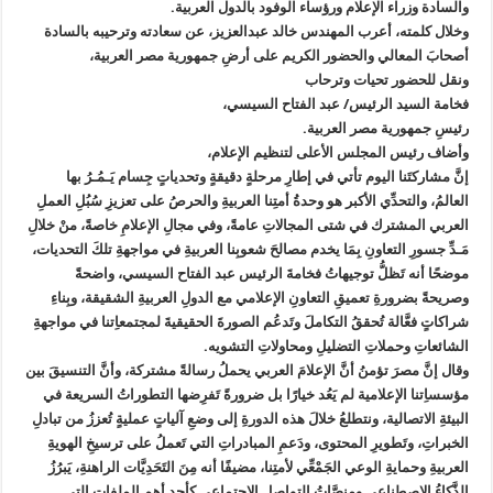
والسادة وزراء الإعلام ورؤساء الوفود بالدول العربية.
وخلال كلمته، أعرب المهندس خالد عبدالعزيز، عن سعادته وترحيبه بالسادة
أصحابَ المعالي والحضور الكريم على أرضِ جمهورية مصر العربية،
ونقل للحضور تحيات وترحاب
فخامة السيد الرئيس/ عبد الفتاح السيسي،
رئيسِ جمهورية مصر العربية.
وأضاف رئيس المجلس الأعلى لتنظيم الإعلام،
إنَّ مشاركتَنا اليوم تأتي في إطارِ مرحلةٍ دقيقةٍ وتحدياتٍ جِسام يَـمُـرُ بها
العالمُ، والتحدِّي الأكبر هو وحدةُ أمتِنا العربيةِ والحرصُ على تعزيزِ سُبُلِ العملِ
العربي المشترك في شتى المجالاتِ عامةً، وفي مجالِ الإعلامِ خاصةً، منْ خلالِ
مَـدِّ جسورِ التعاونِ بِمَا يخدم مصالحَ شعوبِنا العربيةِ في مواجهةِ تلكَ التحديات،
موضحًا أنه تَظلُّ توجيهاتُ فخامةَ الرئيس عبد الفتاح السيسي، واضحةً
وصريحةً بضرورةِ تعميقِ التعاونِ الإعلامي مع الدولِ العربيةِ الشقيقة، وبِناءِ
شراكاتٍ فعَّالة تُحققُ التكاملَ وتَدعُم الصورةَ الحقيقيةَ لمجتمعاِتنا في مواجهةِ
الشائعاتِ وحملاتِ التضليلِ ومحاولاتِ التشويه.
وقال إنَّ مصرَ تؤمنُ أنَّ الإعلامَ العربي يحملُ رسالةً مشتركة، وأنَّ التنسيقَ بين
مؤسساِتنا الإعلامية لم يَعُد خيارًا بل ضرورةً تَفرِضها التطوراتُ السريعة في
البيئةِ الاتصالية، ونتطلعُ خلالَ هذه الدورةِ إلى وضعِ آلياتٍ عمليةٍ تُعززُ من تبادلِ
الخبراتِ، وتَطويرِ المحتوى، ودَعمِ المبادراتِ التي تَعملُ على ترسيخِ الهويةِ
العربيةِ وحمايةِ الوعي الجَمْعِّي لأمتِنا، مضيفًا أنه مِنَ التَحَدِيَّات الراهنةِ، يَبرُزُ
الذَّكاءُ الاصطناعي ومنصَّاتُ التواصلِ الاجتماعي كأحدِ أهمِ الملفاتِ التي