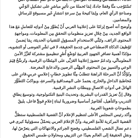
تَسْتَوْجب منَّا وقفةً جادةً، لِمَا تَحملهُ من تأثيرٍ مباشرٍ على تشكيلِ الوَعْيِ
وصناعةِ الرأيِ العام، ولِمَا تُتيحهُ مِنْ سرعةِ انتشارٍ غَيرِ مسبوقةٍ للرسائلِ
والمضامين.
وأوضح أنه أصبح لِزامًا على إعلامِنا العربي أَنْ يُطوِّرَ مِنْ أدواتِه للتعاملِ مَعَ هذا
الواقع الجديد، مِنْ خِلالِ تعزيزِ منظوماتِ التحققِ مِن المعلومات، ومواجهةِ
المحتوى الزائف، وتَبَنِّي الاستخدامِ المسؤولِ للتقنياتِ الحديثة، بِمَا يَضمنُ
تَوْظيفَ الذكاءِ الاصطناعي في خِدمةِ الحقيقة، لا في نَشْرِ الفوضى أو التشويه،
مؤكدًا أهميةَ تضافرِ الجهودِ العربيةِ لوَضْعِ أُطرٍ تنظيميةٍ مشتركة تُعَزِّزُ الأمنَ
المعلوماتِّي، وتَدعَمُ حضورَ إعلامِنا العَرَبِّى على المِنَصَّاتِ الرقمية، وتُرسِّخُ قِيَمَ
الوعي والتمييزِ بينَ المحتوى المِهْنِّي الرصين والدعايةِ المغرضة.
ونُؤَكِّدُ أنَّ المرحلةَ الراهنةَ تتطلبُ مِنَّا تطويرَ خطابٍ إعلاميٍ عربيٍ،قادرٍ على
مُخاطبةِ الداخلِ والخارج، يعتمدُ على المِصداقيةِ والسرعةِ، ويواكبُ التَطَوُّرَ
الهائلَ في أدواتِ الاتصالِ ومِنصَّاتِ النشرِ الرقمية.
وقال إنَّ تعزيزَ القدراتِ البشريةِ، وتحديثَ البنيةِ التكنولوجية، وتوسيعَ نِطاقِ
التدريبِ والتأهيل، لَعَنَاصِرُ أساسيةٌ وضروريةٌ لبناءِ إعلامٍ قويٍّ فاعل، يليقُ
بطموحاتِ شعوبِنا العربية.
وأكد رئيس المجلس الأعلى لتنظيم الإعلام أنَّ القضيةَ الفلسطينية ستظلُّ
القضيةَ المركزية للأمةِ العربية، وأنَّ الإعلامَ العربي يتحمّلُ مسؤوليةً كبرى في
دعمِ نضالِ الشعبِ الفلسطيني، وفضحِ الجرائمِ والانتهاكاتِ التي يتعرّضُ لها،
ونقلِ الحقيقةَ إلى العالمِ بعيدًا عن التزييفِ ومحاولاتِ طمسِ الحقوقِ