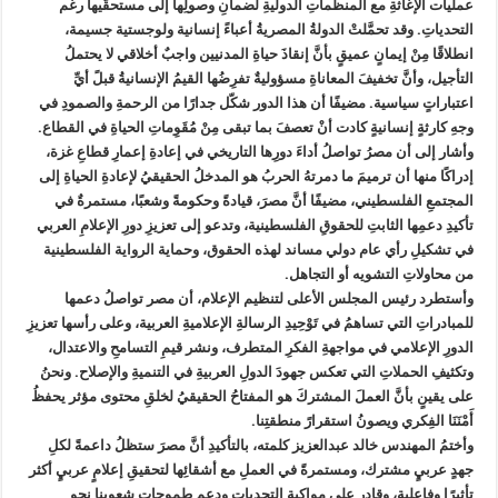
عمليات الإغاثةِ مع المنظماتِ الدوليةِ لضمانِ وصولِها إلى مستحقّيها رغم
التحدياتِ. وقد تحمَّلتْ الدولةُ المصريةُ أعباءً إنسانية ولوجستية جسيمة،
انطلاقًا مِنْ إيمانٍ عميقٍ بأنَّ إنقاذَ حياةِ المدنيين واجبٌ أخلاقي لا يحتملُ
التأجيل، وأنَّ تخفيفَ المعاناةِ مسؤوليةٌ تفرِضُها القيمُ الإنسانيةُ قبلً أيِّ
اعتباراتٍ سياسية. مضيفًا أن هذا الدور شكّل جدارًا من الرحمةِ والصمودِ في
وجهِ كارثةٍ إنسانيةٍ كادت أنْ تعصفَ بما تبقى مِنْ مُقَوِماتِ الحياةِ في القطاع.
وأشار إلى أن مصرُ تواصلُ أداءَ دورِها التاريخي في إعادةِ إعمارِ قطاعِ غزة،
إدراكًا منها أن ترميمَ ما دمرتهُ الحربُ هو المدخلُ الحقيقيُ لإعادةِ الحياةِ إلى
المجتمعِ الفلسطيني، مضيفًا أنَّ مصرَ، قيادةً وحكومةً وشعبًا، مستمرةٌ في
تأكيدِ دعمِها الثابتِ للحقوقِ الفلسطينية، وتدعو إلى تعزيزِ دورِ الإعلامِ العربي
في تشكيلِ رأي عام دولي مساند لهذه الحقوق، وحماية الرواية الفلسطينية
من محاولاتِ التشويه أو التجاهل.
وأستطرد رئيس المجلس الأعلى لتنظيم الإعلام، أن مصر تواصلُ دعمها
للمبادراتِ التي تساهمُ في تَوْحِيدِ الرسالةِ الإعلاميةِ العربية، وعلى رأسها تعزيزِ
الدورِ الإعلامي في مواجهةِ الفكرِ المتطرف، ونشر قيمِ التسامحِ والاعتدال،
وتكثيفِ الحملاتِ التي تعكس جهودَ الدولِ العربيةِ في التنميةِ والإصلاح. ونحنُ
على يقينٍ بأنَّ العملَ المشتركَ هو المفتاحُ الحقيقيُ لخلقِ محتوى مؤثر يحفظُ
أَمْنَنَا الفِكري ويصونُ استقرارً منطقتِنا.
وأختمُ المهندس خالد عبدالعزيز كلمته، بالتأكيدِ أنَّ مصرَ ستظلُ داعمةً لكلِ
جهدٍ عربيٍ مشترك، ومستمرةً في العملِ مع أشقائِها لتحقيقِ إعلامٍ عربيٍ أكثر
تأثيرًا وفاعلية، وقادرٍ على مواكبةِ التحدياتِ ودعمِ طموحاتِ شعوبِنا نحو