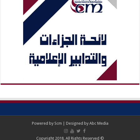
Powered by
Scm
| Designed by
Abc Media
© Copyright 2018, All Rights Reserved