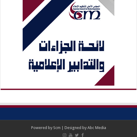
Powered by
Scm
| Designed by
Abc Media