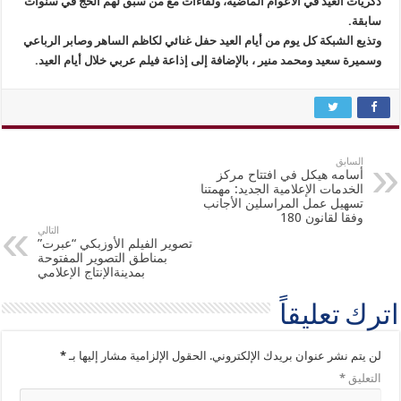
ذكريات العيد في الأعوام الماضية، ولقاءات مع من سبق لهم الحج في سنوات
سابقة.
وتذيع الشبكة كل يوم من أيام العيد حفل غنائي لكاظم الساهر وصابر الرباعي
وسميرة سعيد ومحمد منير ، بالإضافة إلى إذاعة فيلم عربي خلال أيام العيد.
السابق
أسامه هيكل في افتتاح مركز
الخدمات الإعلامية الجديد: مهمتنا
تسهيل عمل المراسلين الأجانب
وفقا لقانون 180
التالي
تصوير الفيلم الأوزبكي “عبرت”
بمناطق التصوير المفتوحة
بمدينةالإنتاج الإعلامي
اترك تعليقاً
لن يتم نشر عنوان بريدك الإلكتروني.
الحقول الإلزامية مشار إليها بـ
*
التعليق
*