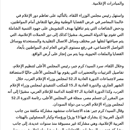
والمبادرات الإعلامية.
واستهل رئيس مجلس الوزراء اللقاء، بالتأكيد على تعاظم دور الإعلام في
عالمنا المعاصر في عرض القضايا الوطنية وطرحها للنقاش أمام المواطنين،
ودحض الشائعات التي يتم تناقلها بهدف التشويش على جهود التنمية الشاملة
التي تقوم بها الدولة المصرية، مشيرًا كذلك إلى دور الحملات الإعلامية، التي
يتم صياغتها لنقلها عبر مختلف وسائل الاتصال التقليدية والمستحدثة ووسائل
التواصل الاجتماعي، في رفع مستوى الوعي العام لدى المواطنين بأبعاد
القضايا والملفات الحيوية، وما يتم من إنجاز على أرض الواقع.
وخلال اللقاء، سرد السيد/ كرم جبر، رئيس المجلس الأعلى لتنظيم الإعلام،
تفاصيل الترتيبات والتحضيرات التي يقوم بها المجلس الأعلى حاليًا لاستضافة
مصر لاجتماعات الدورة العادية الـ 52 لمجلس وزراء الإعلام العرب، خلال
الشهر الجاري، والدورة العادية الـ 15 للمكتب التنفيذي لمجلس وزراء الإعلام
العرب، وكذا الدورة العادية الـ 97 للجنة الدائمة للإعلام العربي، مشيرًا إلى أنه
من المقرر أن تتسلم مصر، ممثلة في المجلس الأعلى، رئاسة الدورة الـ 52
لمجلس وزراء الإعلام العرب من دولة السودان.
وقال السيد/ كرم جبر: هذه الاجتماعات ستشهد مشاركة مكثفة من جانب
الدول العربية؛ إذ يشارك فيها 13 وزيرًا ورؤساء وكبار المسئولين بالهيئات
العربية الإعلامية، وهي مشاركة غير مسبوقة منذ سنوات عديدة، إلى جانب
مشاركة عدد من المنظمات والاتحادات الممارسة لمهام إعلامية، من بينها