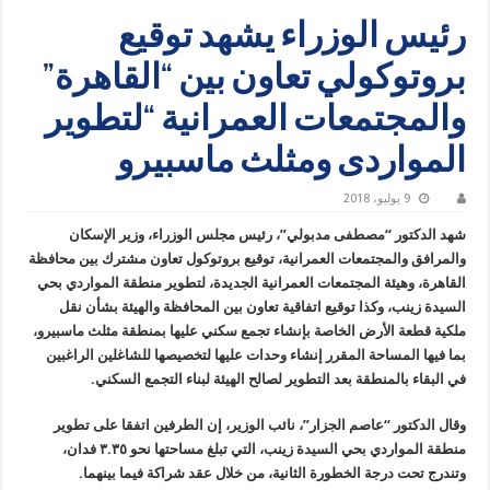
رئيس الوزراء يشهد توقيع
بروتوكولي تعاون بين “القاهرة”
والمجتمعات العمرانية “لتطوير
المواردى ومثلث ماسبيرو
9 يوليو، 2018
شهد الدكتور “مصطفى مدبولي”، رئيس مجلس الوزراء، وزير الإسكان
والمرافق والمجتمعات العمرانية، توقيع بروتوكول تعاون مشترك بين محافظة
القاهرة، وهيئة المجتمعات العمرانية الجديدة، لتطوير منطقة المواردي بحي
السيدة زينب، وكذا توقيع اتفاقية تعاون بين المحافظة والهيئة بشأن نقل
ملكية قطعة الأرض الخاصة بإنشاء تجمع سكني عليها بمنطقة مثلث ماسبيرو،
بما فيها المساحة المقرر إنشاء وحدات عليها لتخصيصها للشاغلين الراغبين
في البقاء بالمنطقة بعد التطوير لصالح الهيئة لبناء التجمع السكني.
وقال الدكتور “عاصم الجزار”، نائب الوزير، إن الطرفين اتفقا على تطوير
منطقة المواردي بحي السيدة زينب، التي تبلغ مساحتها نحو ٣.٣٥ فدان،
وتندرج تحت درجة الخطورة الثانية، من خلال عقد شراكة فيما بينهما.