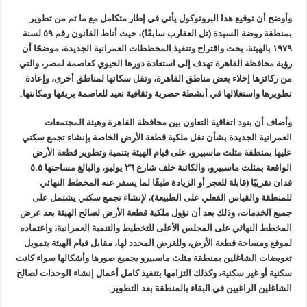
وأوضح أن توقيع هذا البروتوكول يأتي في إطار متكامل مع ما تم من تطوير
بمنطقة روضة السيدة (تل العقارب سابقًا)، حيث أناط القانون رقم ٥٩ لسنة
١٩٧٩ بالهيئة، بحث واقتراح وتنفيذ المخططات العمرانية الجديدة، موضحًا أن
رؤية محافظة القاهرة تهدف إلى استعادة دورها الحيوي كعاصمة لمصر، والتي
من ركائزها إخلاء بعض مناطق القاهرة، ونقل سكانها لمناطق أخرى، وإعادة
تطويرها واستغلالها في أنشطة حضرية وثقافية تعيد للعاصمة بريقها ومكانتها.
وأضاف أن بنود اتفاقية التعاون بين محافظة القاهرة وهيئة المجتمعات
العمرانية الجديدة بشأن نقل ملكية قطعة الأرض الخاصة بإنشاء تجمع سكني
عليها بمنطقة مثلث ماسبيرو، على قيام الهيئة بتنمية وتطوير قطعة الأرض
الواقعة بمثلث ماسبيرو، والكائنة خلف شارع ٢٦ يوليو، والبالغ مساحتها ٥.٥
فدان تقريبًا (قابلة للعجز أو الزيادة طبقًا لما يسفر عنه المخطط النهائي
للمنطقة والقياس الفعلي على الطبيعة)، لإنشاء تجمع سكني يشتمل على
جميع الخدمات، وذلك بعد أن تؤول ملكية قطعة الأرض لصالح الهيئة بعد عرض
المخطط النهائي على المجلس الأعلى للتخطيط والتنمية العمرانية، واعتماده
لموقع ومساحة قطعة الأرض، وللغرض المحدد لها، مقابل قيام الهيئة بتمويل
تعويضات الشاغلين بمنطقة مثلث ماسبيرو بجميع صورها وأشكالها سواء كانت
سكنية أو غير سكنية، وكذلك التزامها بتنفيذ كامل أعمال إنشاء الوحدات لصالح
الشاغلين الراغبين في البقاء بالمنطقة بعد التطوير.