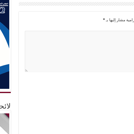
امية مشار إليها بـ
*
لائ