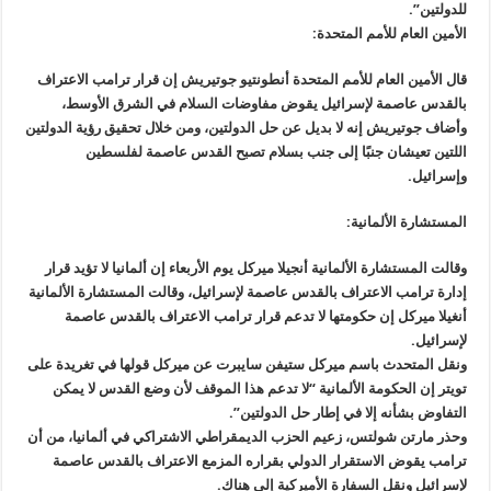
للدولتين”.
الأمين العام للأمم المتحدة:
قال الأمين العام للأمم المتحدة أنطونتيو جوتيريش إن قرار ترامب الاعتراف
بالقدس عاصمة لإسرائيل يقوض مفاوضات السلام في الشرق الأوسط،
وأضاف جوتيريش إنه لا بديل عن حل الدولتين، ومن خلال تحقيق رؤية الدولتين
اللتين تعيشان جنبًا إلى جنب بسلام تصبح القدس عاصمة لفلسطين
وإسرائيل.
المستشارة الألمانية:
وقالت المستشارة الألمانية أنجيلا ميركل يوم الأربعاء إن ألمانيا لا تؤيد قرار
إدارة ترامب الاعتراف بالقدس عاصمة لإسرائيل، وقالت المستشارة الألمانية
أنغيلا ميركل إن حكومتها لا تدعم قرار ترامب الاعتراف بالقدس عاصمة
لإسرائيل.
ونقل المتحدث باسم ميركل ستيفن سايبرت عن ميركل قولها في تغريدة على
تويتر إن الحكومة الألمانية “لا تدعم هذا الموقف لأن وضع القدس لا يمكن
التفاوض بشأنه إلا في إطار حل الدولتين”.
وحذر مارتن شولتس، زعيم الحزب الديمقراطي الاشتراكي في ألمانيا، من أن
ترامب يقوض الاستقرار الدولي بقراره المزمع الاعتراف بالقدس عاصمة
لإسرائيل ونقل السفارة الأميركية إلى هناك.