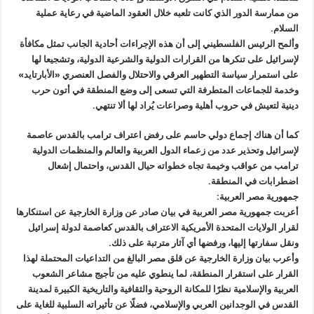
من ممارسة الدور الذي كانت تلعبه خلال العقود الماضية في رعاية عملية
السلام.
وألمح الرئيس الفلسطيني إلى أن هذه الإجراءات أحادية الجانب تمثل مكافأة
لإسرائيل على تنكرها من القرارات الدولية والشرعية الدولية، وتشجيعا لها
على استمرار سياسة التطهير العرقي والاحتلال والفصل العنصري «الأبارتايد»
وخدمة للجماعات المتطرفة التي تسعى إلى وضع المنطقة في أتون حرب
دينية لتعيش في حروب أهلية وصراعات يُراد لها ألا تنتهي.
كما أن هناك إجماع دولي حاسم على رفض اعتراف ترامب بالقدس عاصمة
لإسرائيل وتحذير عدد من زعماء الدول العربية والعالم والمنظمات الدولية
ترامب من عواقب وخيمة تجاه خطواته حيال القدس، واحتمال إشعال
اضطرابات في المنطقة.
جمهورية مصر العربية:
أعربت جمهورية مصر العربية في بيان صادر عن وزارة الخارجية عن استنكارها
لقرار الولايات المتحدة الأمريكية الاعتراف بالقدس كعاصمة لدولة إسرائيل
ونقل سفارتها إليها، ورفضها أي آثار مترتبة على ذلك.
وأعرب بيان وزارة الخارجية عن قلق مصر البالغ من التداعيات المحتملة لهذا
القرار على استقرار المنطقة، لما ينطوي عليه من تأجيج مشاعر الشعوب
العربية والإسلامية نظرًا للمكانة الروحية والثقافية والتاريخية الكبيرة لمدينة
القدس في الوجدانين العربي والإسلامي، فضلًا عن تأثيراته السلبية للغاية على