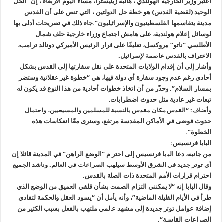
اعتبر وزير الخارجية الهولندي ، هالبه زيليسترا، مساء اليوم الأربعاء ، إن “الحل
الوحيد (لقضية القدس) هو خطة حل الدولتين ، التي تنص على أن القدس
مدينة يتقاسمها الفلسطينيون والإسرائيليون”.جاء ذلك في تصريحات أدلى بها
لوسائل إعلام هولندية، على هامش اجتماع وزراء خارجية حلف شمال
الأطلسي “ناتو” ببروكسل، تعليقًا على قرار الرئيس الأميركي دونالد ترامب،
الاعتراف بالقدس عاصمة لإسرائيل.
وأشار إلى أن إقدام الولايات المتحدة على نقل سفارتها إلى القدس بشكل
أحادي رغم عدم وجود سفارة أي دولة فيها، هي “خطوة غير عقلانية وستضر
بمسار السلام”. وحذّر من أن اتخاذ خطوات أحادية من هذا النوع قد يكون له
تبعات غير عادية مثل حدوث اضطرابات.
وأضاف: “القدس مكان مقدس بالنسبة للمسلمين والمسيحيين، واحتمال
حدوث فوضى في الأماكن المقدسة مرتفع، وسنرى معًا انعكاسات هذه
الخطوة”.
البابا فرنسيس:
من جانبه، دعا البابا فرنسيس إلى احترام “الوضع الراهن” في المدينة قائلا إن
أي توتر جديد في الشرق الأوسط سيلهب الصراعات في العالم. وناشد الجميع
احترام قرارات الأمم المتحدة ذات الصلة بالقدس.
وقال البابا إنه “لا يمكنني التزام الصمت بشأن قلقي العميق من الوضع الذي
طرأ في الأيام القليلة الماضية”، وأنه يأمل أن “يسود العقل والحكمة لتفادي
إضافة عوامل توتر جديدة إلى مشهد عالمي ملتهب بالفعل بسبب الكثير من
الصراعات القاسية“.