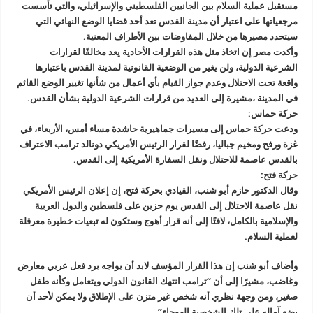
مستقبل عملية السلام بين الجانبين الفلسطيني والإسرائيلي، والتي تأسست
مرجعياتها على اعتبار أن مدينة القدس تعد أحد قضايا الوضع النهائي التي
سيتحدد مصيرها من خلال المفاوضات بين الأطراف المعنية.
وأكدت مصر إن اتخاذ مثل هذه القرارات الأحادية يعد مخالفًا لقرارات
الشرعية الدولية، ولن يغير من الوضعية القانونية لمدينة القدس باعتبارها
واقعة تحت الاحتلال وعدم جواز القيام بأي أعمال من شأنها تغيير الوضع القائم
في المدينة ،مشيرة إلى العديد من قرارات الشرعية الدولية بشأن القدس.
حركة حماس:
ودعت حركة حماس إلى مسيرات جماهيرية حاشدة مساء أمس، الأربعاء، في
غزة ورفح ومخيم جباليا، رفضًا لقرار الرئيس الأمريكي دونالد ترامب الاعتراف
بالقدس عاصمة للاحتلال ونقل السفارة الأمريكية إلى القدس.
حركة فتح:
وقال الدكتور حازم أبو شنب، القيادي بحركة فتح، إن إعلان الرئيس الأمريكي
نقل عاصمة الاحتلال إلى القدس يوم حزين على فلسطين والدول العربية
والإسلامية بالكامل، لافتًا إلى أنه قرار أهوج وستكون له تبعيات خطيرة معرقلة
لعملية السلام.
وأضاف أبو شنب إن هذا القرار المؤسف لابد أن يواجه برد فعل عربي معارض
وغاضب، مشيرًا إلى أن “ترامب انتهك القانون الدولي ويتعامل وكأنه طفل
صغير، ومن وجهة نظري أنه شخص غير متزن على الإطلاق ولا يمكن لأحد أن
يضع آماله على تلك الشخصية الهوجاء”.