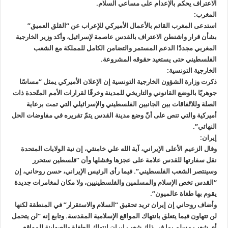
الاعتراف يحكم بالإعدام على مساعي السلام.
المغرب:
استدعى المغرب القائم بالأعمال الأميركي للإعراب عن “القلق العميق”
بشأن قرار واشنطن الاعتراف بالقدس عاصمة لإسرائيل، وأكد وزير الخارجية
المغربي مجددًا الدعم المستمر والتضامن الكامل للمملكة مع الشعب
الفلسطيني حتى يستعيد حقوقه المشروعة.
الخارجية التونسية:
ذكرت وزارة الشؤون الخارجية التونسية إن الإعلان الأميركي يمثل “مساسًا
جوهريًا بالوضع القانوني والتاريخي للمدينة وخرقًا لقرارات الأمم المتّحدة ذات
الصلة وللاتّفاقات بين الجانبين الفلسطيني والإسرائيلي التي تمت برعاية
أميركية والتي تنص على أنّ وضع مدينة القدس يتمّ تقريره في مفاوضات الحل
النهائي”.
إيران:
وقال الزعيم الأعلى الإيراني، آية الله علي خامنئي، إن نية الولايات المتحدة
نقل سفارتها للقدس علامة على عجزها وفشلها وأن “فلسطين ستحرر
وسينتصر الشعب الفلسطيني”. فيما رأى الرئيس الإيراني، حسن روحاني، إن
“القدس تخص الإسلام والمسلمين والفلسطينيين، ولا مكان لمغامرات جديدة
يقوم بها طغاة عالميون”.
وأضاف روحاني إن إيران تريد تحقيق “السلام والاستقرار” في المنطقة لكنها
لن تتهاون فيما يتعلق بانتهاك المواقع الإسلامية المقدسة. وتابع إنه “لن يتحمل
أي شعب مسلم بما في ذلك شعب إيران انتهاك الطغاة والصهاينة للمواقع