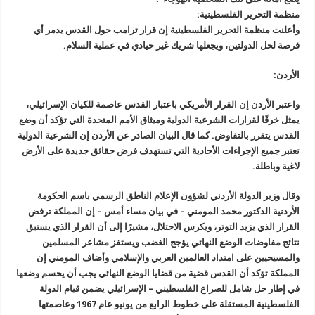
منظمة التحرير الفلسطينية:
وأعلنت منظمة التحرير الفلسطينية إن قرار ترامب حول القدس يدمر أي
فرصة لحل الدولتين، ويجعلها شريك غير حيادي في عملية السلام.
الأردن:
واعتبر الأردن إن القرار الأمريكي باعتبار القدس عاصمة للكيان الإسرائيلي،
يمثل خرقًا لقرارات الشرعية الدولية وميثاق الأمم المتحدة التي تؤكد أن وضع
القدس يتقرر بالتفاوض. كما قال البيان الصادر عن الأردن إن الشرعية الدولية
تعتبر جميع الإجراءات الأحادية التي تستهدف فرض حقائق جديدة على الأرض
لاغية وباطلة.
وقال وزير الدولة الأردني لشؤون الإعلام الناطق الرسمي باسم الحكومة
الأردنية الدكتور محمد المومني – في بيان مساء أمس – إن المملكة ترفض
القرار الذي يزيد التوتر، ويكرس الاحتلال، مشيرًا إلى أن القرار الذي يستبق
نتائج مفاوضات الوضع النهائي يؤجج الغضب ويستفز مشاعر المسلمين
والمسيحيين على امتداد العالمين العربي والإسلامي وأضاف المومني إن
المملكة تؤكد أن القدس قضية من قضايا الوضع النهائي يجب أن يحسم وضعها
في إطار حل شامل للصراع الفلسطيني – الإسرائيلي يضمن قيام الدولة
الفلسطينية المستقلة على خطوط الرابع من يونيو عام 1967 وعاصمتها