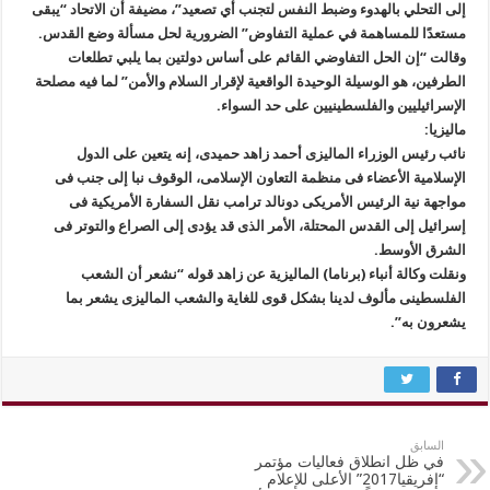
إلى التحلي بالهدوء وضبط النفس لتجنب أي تصعيد”، مضيفة أن الاتحاد “يبقى
مستعدًا للمساهمة في عملية التفاوض” الضرورية لحل مسألة وضع القدس.
وقالت “إن الحل التفاوضي القائم على أساس دولتين بما يلبي تطلعات
الطرفين، هو الوسيلة الوحيدة الواقعية لإقرار السلام والأمن” لما فيه مصلحة
الإسرائيليين والفلسطينيين على حد السواء.
ماليزيا:
نائب رئيس الوزراء الماليزى أحمد زاهد حميدى، إنه يتعين على الدول
الإسلامية الأعضاء فى منظمة التعاون الإسلامى، الوقوف نبا إلى جنب فى
مواجهة نية الرئيس الأمريكى دونالد ترامب نقل السفارة الأمريكية فى
إسرائيل إلى القدس المحتلة، الأمر الذى قد يؤدى إلى الصراع والتوتر فى
الشرق الأوسط.
ونقلت وكالة أنباء (برناما) الماليزية عن زاهد قوله “نشعر أن الشعب
الفلسطينى مألوف لدينا بشكل قوى للغاية والشعب الماليزى يشعر بما
يشعرون به”.
السابق
في ظل انطلاق فعاليات مؤتمر
“إفريقيا2017” الأعلى للإعلام