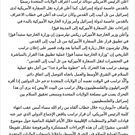
أعلن الرئيس الأمريكي دونالد ترامب اعتراف الولايات المتحدة رسميًا
بالقدس عاصمة لدولة إسرائيل، كما أعلن قراره نقل السفارة الأمريكية لدى
إسرائيل من تل أبيب إلى القدس وكان ترامب قد أعلن في خطاب الاعتراف
بالقدس عاصمة لدولة إسرائيل وأمر وزارة الخارجية الأميركية بالبدء في
إجراءات نقل السفارة الأميركية إلى المدينة فورًا.
وأعلن وزير الخارجية الأميركي ريكس تيلرسون إن وزارة الخارجية ستبدأ فورًا
في تطبيق قرار نقل السفارة الأميركية من تل أبيب إلى القدس.
وقال تيلرسون خلال زيارة إلى ألمانيا بعد وقت قصير على إعلان ترامب
التاريخي إن “وزارة الخارجية ستبدأ فورًا عملية تطبيق هذا القرار بالمباشرة
في التحضيرات لنقل السفارة الأميركية من تل أبيب إلى القدس”.
ووصف ترامب هذا التحرك بأنه “خطوة متأخرة جدا” من أجل دفع عملية
السلام في الشرق الأوسط والعمل باتجاه التوصل إلى اتفاق دائم.
وأكّد ترامب في الوقت نفسه أن الولايات المتحدة تدعم حل الدولتين إذا أقره
الإسرائيليون والفلسطينيون،وقال ترامب من البيت الأبيض إنه يرى أن هذا
التحرك يصب في مصلحة الولايات المتحدة ومسعى تحقيق السلام بين
إسرائيل والفلسطينيين.
وأضاف «أبومازن» خلال خطاب ألقاه من رام الله مساء أمس عقب انتهاء
كلمة الرئيس الأمريكي، أن قرار ترامب يناقض الإجماع الدولي الذي عبر عنه
قيادات العالم والمنظمات الإقليمية خلال الأيام القليلة الماضية حول موضوع
القدس، مشيرًا إلى أن هذه الإجراءات المستنكرة والمرفوضة تشكل تقويضًا
متعمدًا لعملية السلام في الشرق الأوسط، وإعلانا بانسحاب الولايات المتحدة