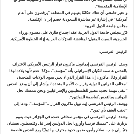
الإسلامية المقدسة”.
واعتبر خامنئي أن هناك حكامًا بعينهم في المنطقة “يرقصون على أنغام
أمريكية” في إشارة غير مباشرة للسعودية خصم إيران الإقليمية.
مجلس جامعة الدول العربية:
قرّر مجلس جامعة الدول العربية عقد اجتماع طارئ على مستوى وزراء
الخارجية، السبت المقبل؛ لمناقشة التحرّكات العربية إزاء الخطوة الأمريكية.
الرئيس الفرنسي:
وصف الرئيس الفرنسي إيمانويل ماكرون قرار الرئيس الأمريكي الاعتراف
بالقدس عاصمة للكيان الإسرائيلي بأنه “مؤسف”، مؤكدًا عدم تأييد بلاده لهذا
القرار وقال ماكرون إن هذا القرار الذي لا يعني سوى الولايات المتحدة ،
“مخالف للقوانين الدولية وقرارات الأمم المتحدة”، وأشار إلى أن وضع القدس
“تبقى مهمة تحديد مصير للفلسطينيين والإسرائيليين ونحن نتمسك بحل
الدولتين وبالقدس كعاصمة للدولتين”.
ووصف الرئيس الفرنسي إيمانويل ماكرون القرار بـ”المؤسف”، ودعا إلى
“تجنب العنف بأي ثمن”.
وشدد الرئيس الفرنسي في مؤتمر صحافي عقده في الجزائر حيث يقوم
بزيارة، على “تمسك فرنسا وأوروبا بحل الدولتين إسرائيل وفلسطين، تعيشان
جنبًا إلى جنب بسلام وأمن، ضمن حدود معترف بها دوليًا ومع القدس عاصمة