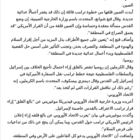
الصين:
أبدت الصين قلقها من خطوة ترامب قائلة إن ذلك قد يفجر أعمالًا عدائية
جديدة. وقال قنغ شوانغ، المتحدث باسم وزارة الخارجية الصينية، إن وضع
القدس مسألة معقدة وحساسة وإن الصين قلقة من أن القرار الأمريكي “قد
يعمق الصراع في المنطقة”.
وأضاف قنغ إنه “يتعين على جميع الأطراف بذل المزيد من أجل إقرار السلام
والهدوء في المنطقة، والتصرف بحذر، وتجنب التأثير على أسس حل القضية
الفلسطينية وبدء أعمال عدائية جديدة في المنطقة“.
روسيا:
وقال الكرملين إن روسيا تشعر بالقلق إزاء احتمال تأجيج الخلاف بين إسرائيل
والسلطات الفلسطينية نتيجة خطط ترامب نقل السفارة الأميركية في
إسرائيل إلى القدس وقال ديمتري بيسكوف، المتحدث باسم الكرملين، إنه
“رغم ذلك لن نناقش القرارات التي لم تُتخذ بعد”.
الاتحاد الأوروبي:
أعربت وزيرة خارجية الاتحاد الأوروبي فيديريكا موغيريني عن “بالغ القلق” إزاء
قرار ترامب الاعتراف بالقدس عاصمة لإسرائيل.
وأكدت موغيريني في بيان “يعرب الاتحاد الأوروبي عن بالغ قلقه إزاء إعلان
الرئيس الأمريكي ترامب حول القدس، وما يمكن أن ينتج عن ذلك من تداعيات
على فرص السلام”.
وأضافت أن “الاتحاد الأوروبي يدعو كل الفاعلين على الأرض وفي المنطقة،