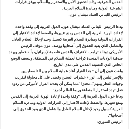
القدس الشرقية، وذلك لتحقيق الأمن والاستقرار والسلام، ووفق قرارات
الشرعية الدولية ومبادرة السلام العربية.
الرئيس اللبناني العماد ميشال عون:
ودعا الرئيس اللبناني العماد ميشال عون، الدول العربية إلى وقفة واحدة
لإعادة الهوية العربية إلى القدس ومنع تغييرها، والضغط لإعادة الاعتبار إلى
القرارات الدولية ومبادرة السلام العربية كسبيل وحيد لإحلال السلام العادل
والشامل الذي يعيد الحقوق إلى أصحابها ووصف عون موقف الرئيس
الأمريكي دونالد ترامب الاعتراف بالقدس عاصمة لإسرائيل، بأنه خطير ويهدد
صدقية الولايات المتحدة كراعية لعملية السلام في المنطقة، وينسف الوضع
الخاص الذي اكتسبته القدس على مدى التاريخ.
ولفت عون إلى أن ” هذا القرار أعاد عملية السلام بين الفلسطينيين
والإسرائيليين إلى الوراء عشرات السنين وقضى على كل محاولة لتقريب
وجهات النظر بينهم”، محذرًا “مما يمكن أن يحدثه القرار الأميركي من ردود
فعل تهدد استقرار المنطقة وربما العالم أجمع”.
ودعا عون الدول العربية إلى “وقفة واحدة لإعادة الهوية العربية إلى القدس
ومنع تغييرها، والضغط لإعادة الاعتبار إلى القرارات الدولية ومبادرة السلام
العربية كسبيل وحيد لإحلال السلام العادل والشامل الذي يعيد الحقوق إلى
أصحابها”.
الرئيس السوري: