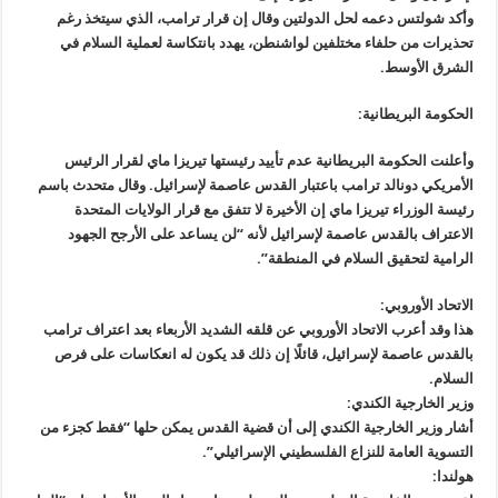
وأكد شولتس دعمه لحل الدولتين وقال إن قرار ترامب، الذي سيتخذ رغم
تحذيرات من حلفاء مختلفين لواشنطن، يهدد بانتكاسة لعملية السلام في
الشرق الأوسط.
الحكومة البريطانية:
وأعلنت الحكومة البريطانية عدم تأييد رئيستها تيريزا ماي لقرار الرئيس
الأمريكي دونالد ترامب باعتبار القدس عاصمة لإسرائيل. وقال متحدث باسم
رئيسة الوزراء تيريزا ماي إن الأخيرة لا تتفق مع قرار الولايات المتحدة
الاعتراف بالقدس عاصمة لإسرائيل لأنه “لن يساعد على الأرجح الجهود
الرامية لتحقيق السلام في المنطقة”.
الاتحاد الأوروبي:
هذا وقد أعرب الاتحاد الأوروبي عن قلقه الشديد الأربعاء بعد اعتراف ترامب
بالقدس عاصمة لإسرائيل، قائلًا إن ذلك قد يكون له انعكاسات على فرص
السلام.
وزير الخارجية الكندي:
أشار وزير الخارجية الكندي إلى أن قضية القدس يمكن حلها “فقط كجزء من
التسوية العامة للنزاع الفلسطيني الإسرائيلي”.
هولندا: