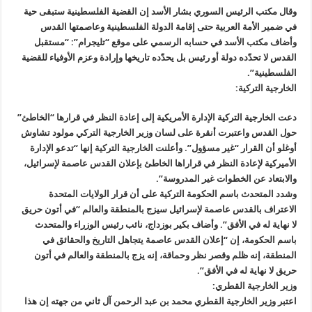
وقال مكتب الرئيس السوري بشار الأسد إن القضية الفلسطينية ستبقى حية
في ضمير الأمة العربية حتى إقامة الدولة الفلسطينية وعاصمتها القدس
وأضاف مكتب الأسد في حسابه الرسمي على موقع “تليجرام”: “مستقبل
القدس لا تحدّده دولة أو رئيس بل يحدّده تاريخها وإرادة وعزم الأوفياء للقضية
الفلسطينية”.
الخارجية التركية:
دعت الخارجية التركية الإدارة الأمريكية إلى إعادة النظر في قرارها “الخاطئ”
حول القدس واعتبرت أنقرة على لسان وزير الخارجية التركي مولود تشاوش
أوغلو أن القرار “غير مسؤول”. وأعلنت الخارجية التركية إنها “تدعو الإدارة
الأميركية لإعادة النظر في قراراها الخاطئ بإعلان القدس عاصمة لإسرائيل،
والابتعاد عن الخطوات غير المدروسة”.
وشدد المتحدث باسم الحكومة التركية على أن قرار الولايات المتحدة
الاعتراف بالقدس عاصمة لإسرائيل سيزج بالمنطقة والعالم “في أتون حريق
لا نهاية له في الأفق”. وأضاف بكير بوزداج، نائب رئيس الوزراء والمتحدث
باسم الحكومة، إن “إعلان القدس عاصمة يتجاهل التاريخ والحقائق في
المنطقة، إنه ظلم وقصر نظر وحماقة، إنه يزج بالمنطقة والعالم في أتون
حريق لا نهاية له في الأفق”.
وزير الخارجية القطري:
اعتبر وزير الخارجية القطري محمد بن عبد الرحمن آل ثاني من جهته إن هذا