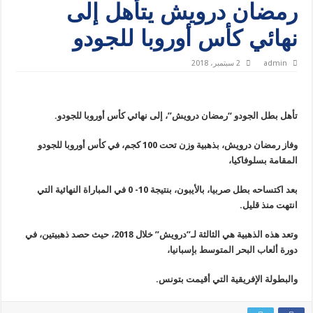
رمضان درويش يتأهل إلى
نهائي كأس أوروبا للجودو
admin
2 سبتمبر، 2018
تأهل بطل الجودو “رمضان درويش”، إلى نهائي كأس أوروبا للجودو.
وفاز رمضان درويش، بذهبية وزن تحت 100 كجم، في كأس أوروبا للجودو
المقامة بسلوفاكيا،
بعد اكتساحه بطل صربيا، بالأيبون، بنتيجة 10- 0 في المباراة النهائية التي
انتهت منذ قليل.
وتعد هذه الذهبية هي الثالثة لـ”درويش” خلال 2018، حيث حصد ذهبيتين، في
دورة ألعاب البحر المتوسط بإسبانيا،
والبطولة الإفريقية التي أقيمت بتونس.