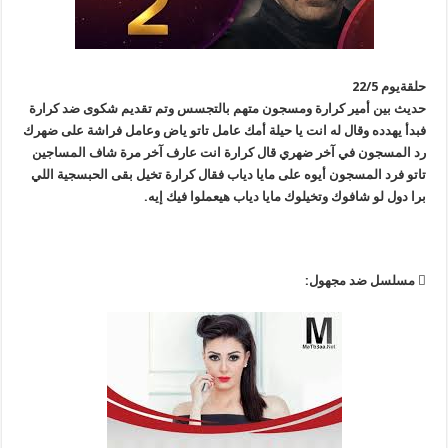
حلقةيوم 22/5
حديث بين أمير كرارة ومسجون متهم بالتجسس وتم تقديم شكوى ضد كرارة
فبدأ يهدده وقال له انت يا حيلة أمك عامل تاتو ياض وعامل فراشة على ضهرك
رد المسجون في آخر ضهري قال كرارة انت عارف آخر مرة شاف المساجين
تاتو فرد المسجون أيوه على مايا دياب فقال كرارة تخيل بقى الحبسجية اللي
برا دول لو شافوك وتخيلوك مايا دياب هيعملوا فيك إيه.
 مسلسل ضد مجهول: