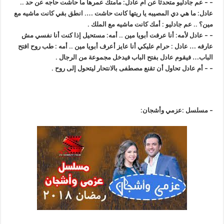
– – عم جادليو متحدثا عن أم عادل: مامتك عمرها ما حاشت حاجه عن حد ..
عادل: ما هي دي المصيبه يا ريتها كانت حاشت …. انطق بقي كانت ماشيه مع
مين؟ .. عم جادليو : أمك كانت ماشيه مع الملك .
– – عادل لأمه: أنا عرفت أبويا مين .. أمه: مستحيل إذا كنت أنا نفسي مش
عارفه … عادل : حرام عليكي أنا عايز أعرف أبويا مين .. أمه : طب روح افتح
الباب… فيقوم عادل بفتح الباب فيدخل مجموعة من الرجال .
– – أم عادل تحاول أن تقنع مصطفى بالانتحار ليتحول إلى روح .
– مسلسل :عزمي وأشجان: