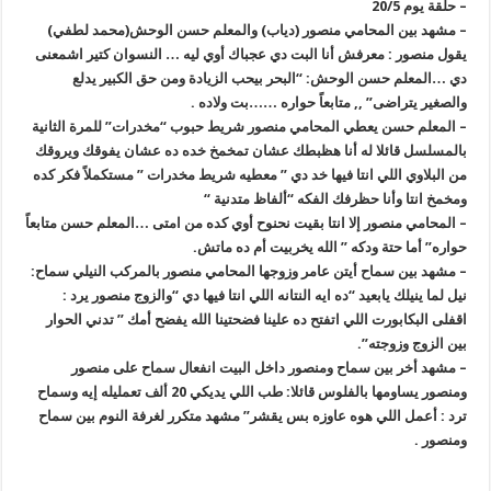
– حلقة يوم 20/5
– مشهد بين المحامي منصور (دياب) والمعلم حسن الوحش(محمد لطفي)
يقول منصور : معرفش أنا البت دي عجباك أوي ليه … النسوان كتير اشمعنى
دي …المعلم حسن الوحش: “البحر بيحب الزيادة ومن حق الكبير يدلع
والصغير يتراضى” ,, متابعاً حواره ……بت ولاده .
– المعلم حسن يعطي المحامي منصور شريط حبوب “مخدرات” للمرة الثانية
بالمسلسل قائلا له أنا هظبطك عشان تمخمخ خده ده عشان يفوقك ويروقك
من البلاوي اللي انتا فيها خد دي ” معطيه شريط مخدرات ” مستكملاً فكر كده
ومخمخ انتا وأنا حظرفك الفكه “ألفاظ متدنية “
– المحامي منصور إلا انتا بقيت نحنوح أوي كده من امتى …المعلم حسن متابعاً
حواره” أما حتة ودكه ” الله يخربيت أم ده ماتش.
– مشهد بين سماح أيتن عامر وزوجها المحامي منصور بالمركب النيلي سماح:
نيل لما ينيلك يابعيد “ده ايه النتانه اللي انتا فيها دي “والزوج منصور يرد :
اقفلى البكابورت اللي اتفتح ده علينا فضحتينا الله يفضح أمك ” تدني الحوار
بين الزوج وزوجته”.
– مشهد أخر بين سماح ومنصور داخل البيت انفعال سماح على منصور
ومنصور يساومها بالفلوس قائلا: طب اللي يديكي 20 ألف تعمليله إيه وسماح
ترد : أعمل اللي هوه عاوزه بس يقشر” مشهد متكرر لغرفة النوم بين سماح
ومنصور .