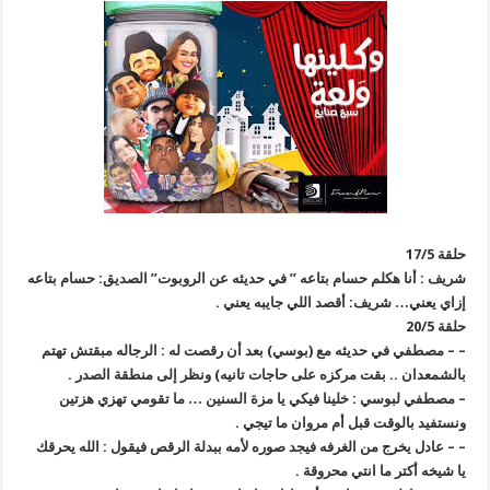
حلقة 17/5
شريف : أنا هكلم حسام بتاعه ” في حديثه عن الروبوت” الصديق: حسام بتاعه
إزاي يعني… شريف: أقصد اللي جايبه يعني .
حلقة 20/5
– – مصطفي في حديثه مع (بوسي) بعد أن رقصت له : الرجاله مبقتش تهتم
بالشمعدان .. بقت مركزه على حاجات تانيه) ونظر إلى منطقة الصدر .
– مصطفي لبوسي : خلينا فيكي يا مزة السنين … ما تقومي تهزي هزتين
ونستفيد بالوقت قبل أم مروان ما تيجي .
– – عادل يخرج من الغرفه فيجد صوره لأمه ببدلة الرقص فيقول : الله يحرقك
يا شيخه أكتر ما انتي محروقة .