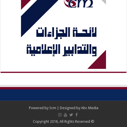
Powered by
Scm
| Designed by
Abc Media
© Copyright 2018, All Rights Reserved