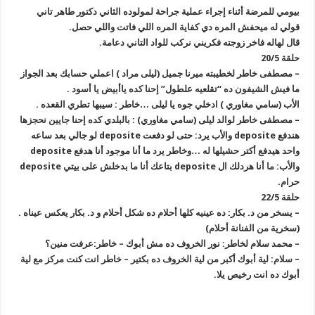
بيومي للمرضة أثناء إجراء عملية جراحة لمولوده الثاني دكتور طاهر تاني
قولي له ميحفش المره دي كفاية المره اللي فاتت واللي حصل.
قال لهاله فاخر زوجته فكريني نركب للواد التاني دعامة.
حلقة 20/5
– مصطفى خاطر لخطيبته ميرنا جميل (ليلى مراد ) اعملي حسابك بعد الجواز
ما فيش الشيفون ده “تقلعيه علطول” إحنا كده ياأبيض يا أسود .
الأب (سامي مغاوري ) ادخلي جوه يا ليلى …خاطر : سيبها تطري القعده .
– مصطفى خاطر لوالد ليلى (سامي مغاوري) : بالبلدي كده إحنا جايين نحجزها
هندفع deposite والأب يرد: حتى لو دفعت deposite لو جالي بعد ساعه
واحد هيدفع أكتر حشيلها له …وخاطر يرد ما أنا موجود أنا هدفع deposite
والأب: ما أنا هردلك ال deposite بتاعك أنا ما بدخلش على بيتي deposite
حرام.
حلقة 22/5
– يسخر من د. بكار: ده عينيه كلها أحلام ده شكل أحلام و د. بكار يعكس عيناه .
(سخرية من الفنانة أحلام)
– محمد سلام لخاطر: نور الخروف ده مش أبوك – خاطر:عرفت منين؟
– سلام: لية أبوك أكبر من لية الخروف ده بكتير – خاطر انت كنت مركز مع لية
أبوك ده انت رخيص يلا.