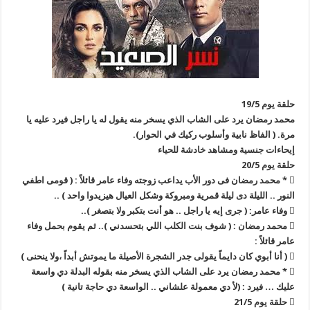
حلقة يوم 19/5
محمد رمضان يرد على الشاب الذي يسخر منه يقول له يا راجل فيرد عليه يا
مرة. ( الفاظ نابية وأسلوب ركيك في الحوار).
إيحاءات جنسية ومشاهد خادشة للحياء
حلقة يوم 20/5
 * محمد رمضان فى دور الأب يداعب زوجته وفاء عامر قائلاً : ( قومى اطفي
النور .. الليلة دى ليلة قمرية ومبروكة وشكل العيال هيزيدوا واحد ) ..
 وفاء عامر: ( جرى إيه يا راجل .. هو أنت بتكبر ولا بتصغر )..
 محمد رمضان : ( شوف بنت الكلب اللي بتحسدني ).. ثم يقوم بحمل وفاء
عامر قائلاً :
 ( أنا أبوي كان دايماً يقولى جدر الشجرة الأصيلة ما يموتش أبداً ،ولا ينحنى )
 * محمد رمضان يرد على الشاب الذي يسخر منه بقوله البدلة دي واسعة
عليك … فيرد : (لأ دي معمولة علشاني .. الواسعة دي حاجة تانية )
 حلقة يوم 21/5