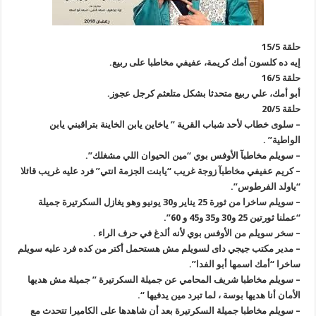
حلقة 15/5
إيه ده كلسون أمك كريمة، عفيفي مخاطبا على ربيع.
حلقة 16/5
أبو أمك، علي ربيع متحدثا بشكل متلعثم كرجل عجوز.
حلقة 20/5
– سلوى خطاب لأحد شباب القرية ” ياخاين يابن الخاينة بتراقبني يابن
الواطية” .
– سويلم مخاطبآ الأوفس بوي “مين الحيوان اللي مشغلك”.
– كريم عفيفي مخاطبآ زوجة غريب “يابنت الجزمة انتي” فرد عليه غريب قائلا
“ياولد الفرطوس”.
– سويلم ساخرا من ثورة 25 يناير و30 يونيو وهو يغازل السكرتيرة جميلة
“عملنا ثورتين 25 و30 و35 و45 و 60”.
– سخر سويلم من الأوفس بوي لأنه ألدغ في حرف الراء .
– مدير مكتب جيجي داى لسويلم مش هستحمل أكتر من كده فرد عليه سويلم
ساخرا “أمك اسمها أبو الفدا”.
– سويلم مخاطبا شريف المحامي عن جميلة السكرتيرة ” جميلة مش هديها
الأمان أنا هديها بوسة ، لما تبرد مين يدفيها “.
– سويلم مخاطبا جميلة السكرتيرة بعد أن شاهدها على الكاميرا تتحدث مع