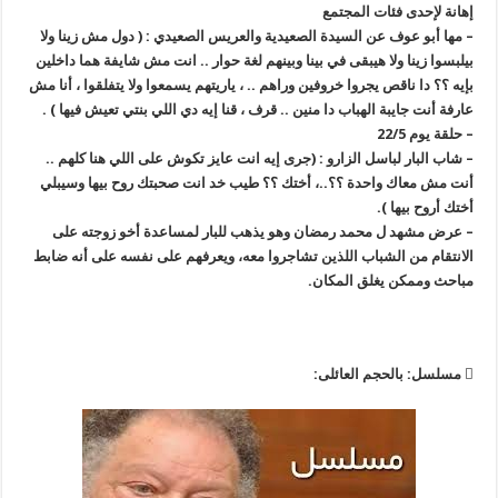
إهانة لإحدى فئات المجتمع
– مها أبو عوف عن السيدة الصعيدية والعريس الصعيدي : ( دول مش زينا ولا
بيلبسوا زينا ولا هيبقى في بينا وبينهم لغة حوار .. انت مش شايفة هما داخلين
بإيه ؟؟ دا ناقص يجروا خروفين وراهم .. ، ياريتهم يسمعوا ولا يتفلقوا ، أنا مش
عارفة أنت جايبة الهباب دا منين .. قرف ، قنا إيه دي اللي بنتي تعيش فيها ) .
– حلقة يوم 22/5
– شاب البار لباسل الزارو : (جرى إيه انت عايز تكوش على اللي هنا كلهم ..
أنت مش معاك واحدة ؟؟..، أختك ؟؟ طيب خد انت صحبتك روح بيها وسيبلي
أختك أروح بيها ).
– عرض مشهد ل محمد رمضان وهو يذهب للبار لمساعدة أخو زوجته على
الانتقام من الشباب اللذين تشاجروا معه، ويعرفهم على نفسه على أنه ضابط
مباحث وممكن يغلق المكان.
 مسلسل: بالحجم العائلى: