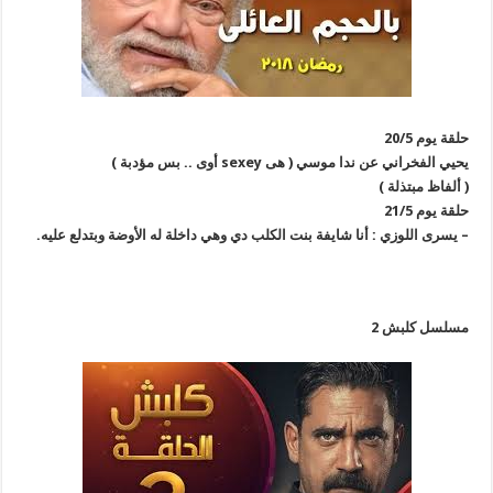
حلقة يوم 20/5
يحيي الفخراني عن ندا موسي ( هى sexey أوى .. بس مؤدبة )
( ألفاظ مبتذلة )
حلقة يوم 21/5
– يسرى اللوزي : أنا شايفة بنت الكلب دي وهي داخلة له الأوضة وبتدلع عليه.
مسلسل كلبش 2