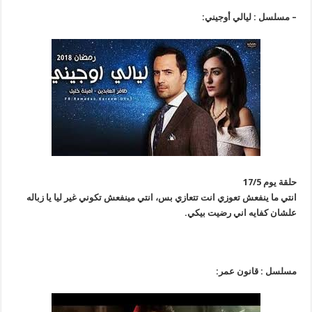
– مسلسل : ليالي أوجيني:
حلقة يوم 17/5
انتي ما ينفعش تعوزي انت تتعازي بس، انتي مينفعش تكوني غير ليا يا زباله
علشان كفايه اني رضيت بيكي.
مسلسل : قانون عمر: