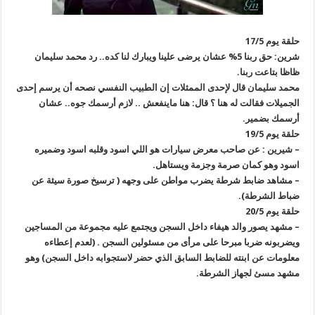
حلقة يوم 17/5
شرين: حق ربنا 5% عشان يرضى علينا ويبارك لنا كده.. رد محمد سليمان
ظاظا بتاعت ربنا.
محمد سليمان قال لإحدى الممثلات إن الطبيب النفسي نصحه أن يرسم إحدى
الجميلات فقالت له هنا ؟ قال: هنا ماينفعش .. لازم أرسمك جوه.. عشان
أرسمك بضمير.
حلقة يوم 19/5
– شيرين : عن صاحب معرض سيارات هو اللي اسود وقلبه اسود وضميره
اسود وهو كمان صرمة وجزمة ويستاهل.
– مشاهد ضابط شرطة يضرب مواطن على وجهه ( ترسيخ صورة سيئة عن
ضباط الشرطة).
حلقة يوم 20/5
– مشهد يصور والد هيفاء داخل السجن ويجتمع عليه مجموعة من المساجين
ويضربونه ضربا مبرحا على مرأى من مسئولين السجن . (لعدم إعطاءه
معلومات عن ابنته للضابط السابق الذي حضر لاستجوابه داخل السجن) وهو
مشهد مسئ لجهاز الشرطة.