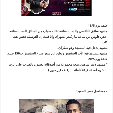
حلقة يوم 18/5
مشهد سائق التاكسي والست نعناعه تخلله سباب من السائق للست نعناعه
اديني فلوس من ساعة ما ركبتي بضهرك وانا قلت إن التوصيلة نحس بنت
كلب.
مشهد يدخل فيه المسجد وهو سكران.
مشهد يشتري فيه الأب الحشيش ويعلن عن سعر صباع الحشيش ب150 جنيه.
حلقة يوم 20/5
” مشهد لأمير شاهين ومعه مجموعة من أصدقائه يعتدون بالضرب على عزت
بالشوم لمدة دقيقة كاملة ” . (عنف غير مبرر )
– مسلسل نسر الصعيد: