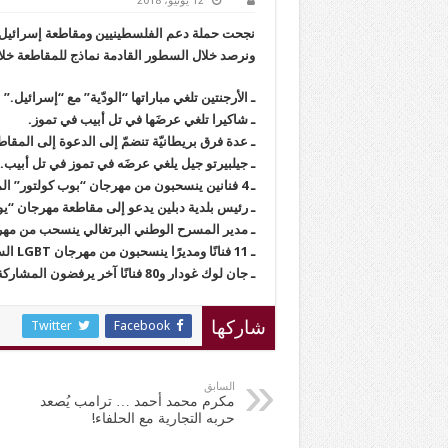
12 يونيو، 2018
نجحت حملة دعم الفلسطينيين ومقاطعة إسرائيل 
ونرصد خلال السطور القادمة نماذج للمقاطعة خلا
ـ الأرجنتين تلغي مباراتها “الودّية” مع “إسرائيل.”
ـ شاكيرا تلغي عرضَها في تل أبيب في تموز.
ـ عدة فرق بريطانيّة تنضمّ إلى الدعوة إلى المقاطع
ـ جيلبيرتو جيل يلغي عرضَه في تموز في تل أبيب.
ـ 4 فنانين ينسحبون من مهرجان “بوب كولتور” الموسيقي في برلين، الذي ترعاه السفارةُ الإسرائيلية.
ـ رئيس بلدية دبلين يدعو إلى مقاطعة مهرجان “ي
ـ مدير المسرح الوطني البرتغالي ينسحب من مهرج
ـ 11 فنانًا ومديرًا ينسحبون من مهرجان LGBT السينمائيّ في تل أبيب.
ـ جان لوك غودار و80 فنانًا آخر يرفضون المشاركة في موسم فرنسا ـ إسرائيل الثقافي.
Twitter
Facebook
شاركها
السابق
مكرم محمد أحمد … ترامب يُصعد
حربه التجارية مع الحلفاء!