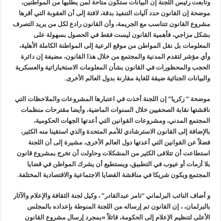
وتابعت رئيس اللجنة إن البيانات ستكون متاحة لمن يطلبها من المواطنين،
موضحة إن القانون حدد آليات التنفيذ بدقة، لافتة إلى أن العقوبة التي أقرها
مشروع القانون تتناسب مع الجريمة، وأن القانون رادع لكل من يريد التصرف
بشكل مزاجي، فأهمية القانون ليست فقط في الحصول بسهولة على
المعلومات بل نقل المواطن من موقع الرعية إلى المواطنة الكاملة الأهلية،
وأي مؤشر لتقدم المدنية والمجتمع من خلال هذا القانون، مضيفة إن دائرة
الحجب والمحظورات في القانون بشأن المعلومات الاستخباراتية والعسكرية
والبيانات الجنائية ضيقة للغاية مقارنة بدول العالم الأخرى.
موضحة ” زكريا” إن اللجنة أخذت في اعتبارها المشروعات والملاحظات التي
ناقشتها نقابة الصحفيين خلال السنوات الماضية، وأيضا مقترحات منظمات
المجتمع المدني، ومشروعات القوانين التي أعدتها الجهات الحكومية،
بالإضافة إلى القانون الاسترشادي للأمم المتحدة والذي استقينا منه الكثير،
فضلاً عن القوانين التي أعدتها دول العالم الأخرى، مشيرة إلى أن اللجنة
استطاعت أن تتلافى الكثير من المشكلات وحاولت أن تخرج بمشروع قانون
بلا أزمات أو عيوب في التطبيق، ويستطيع أن يشرك المواطن في قضايا
المجتمع ويكون شريكا في مناقشة القضايا الاجتماعية والاقتصادية المختلفة.
و أضاف النائب البرلماني “تامر عبدالقادر” ، وكيل لجنة الثقافة والإعلام والآثار
بالبرلمان، ، إن القانون تم إرساله من اللجنة المنوطة بإعداده بالمجلس
الأعلى لتنظيم الإعلام إلى الحكومة، قائلاً «بمجرد إرسال مشروع القانون