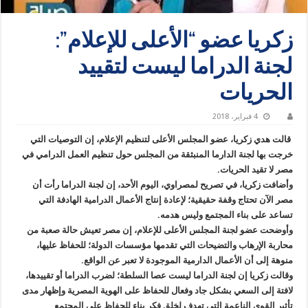
زكريا عضو “الأعلى للإعلام”:
لجنة الدراما ليست لتقييد
الحريات
4 فبراير، 2018
قالت هدي زكريا، عضو المجلس الأعلى لتنظيم الإعلام، إن التوصيات التي
خرجت بها لجنة الدارما المنبثقة من المجلس حول تنظيم العمل الدرامي في
مصر لا تقيد الحريات.
وأضافت زكريا، في تصريح لمصراوي، اليوم الأحد، إن لجنة الدراما رأت أن
مصر الآن تحتاج وقفة حقيقية؛ لإعادة إنتاج الأعمال الدرامية الهادفة التي
تساعد على بناء المجتمع وليس هدمه.
وأوضحت عضو لجنة المجلس الأعلى للإعلام، إن مصر تعيش حالة صعبة من
محاربة الإرهاب والتضيحات التي تقدمها مؤسسات الدولة؛ للحفاظ عليها،
منوهة إلى أن الأعمال الدارمية الموجودة لا تعبر عن الواقع.
وقالت زكريا إن لجنة الدراما ليست عصا السلطة؛ لضرب الدراما أو تقييدها،
لافتة إلى السعي بشكل جاد وفعال للحفاظ على الهوية المصرية وإظهار مدى
تأثير القوى الناعمة التي تهدف لخلق فكر بناء للحفاظ على المجتمع