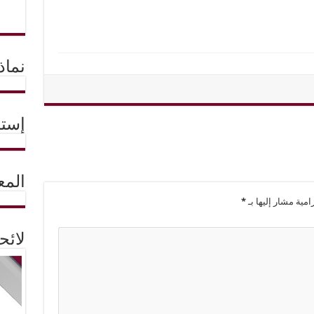
نماذ
إستم
المع
امية مشار إليها بـ
*
لائ