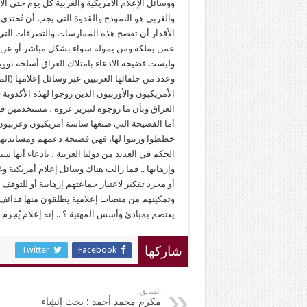
ووسائل الإعلام الأمريكية والغربية كل يوم حتى الآ
والغربي هو النموذج والقدوة التي يجب أن تُحتذى م
الأقدار أن تفضح هذه الممارسات والتصرفات التي تؤك
عمن يملكه ومن يموله سواء بشكل مباشر أو عن بع
وليست فضيحة الادعاء بامتلاك العراق أسلحة نووية
وعدد من حلفائها الغربيين عبر وسائل إعلامها (الم
الأمريكيون والأوربيون الذين روجوا لهذه الأكذوب
العراق وبأن ما روجوه لتبرير غزوه ، مستخدمين فيه
أما الفضيحة التي صنعها ساسة أمريكيون وغربيون ور
خططوا ورتبوا لها، فهي فضيحة دعمهم ومساندتهم
الحكم في العديد من دولنا العربية ، بادعاء أنها
وإرهابها .. فما زالت هناك وسائل إعلام أمريكية 
أو مجرد تفكير لاعتبار جماعتهم إرهابية أو للتوقف عن 
وتمكينهم من منصات إعلامية يطلقون منها قذائف ه
يعتصم بمبادئ وأسس المهنية ؟ .. إنه إعلام يُجرم في
Twitter
Facebook
شاركها
السابق
مكرم محمد أحمد : بحث إنشاء