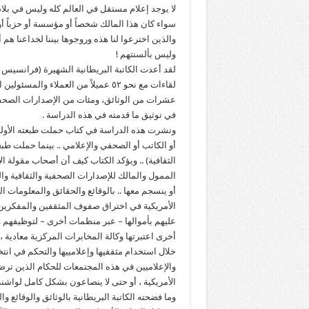
لا يوجد إعلام مستقل في العالم كله وليس في بلادن
سواء كان هذا المالك شخصاً أو مؤسسة أو حزباً أو ح
والذين اخترعوا لنا هذه وروجوها بيننا لخداعنا هم
وليس بألسنتهم !
لقد أعدت الكاتبة البريطانية الشهيرة (فرانسي
لقاءات مع نحو ٥٢ عميلاً من العملاء 
في توثيق ما قدمته في هذه الدراسة .
ونشرت هذه الدراسة في كتاب حملت طبعته الأولى عن
أو الكاتب أو الصحفي والإعلامي .. بينما حملت طبعت
الثقافية) .. ويؤكد الكتاب كيف أن أصحاب مقولة ا
الممول والمالك للإصدارات الصحفية والثقافية و
أو ينسجم معها .. بالوقائع والحقائق والمعلوما
الأمريكية في اختراق صفوف المثقفين والمفكرين وال
عليهم بأموالها – عبر منظمات أخرى – لتوظيفهم وت
أخرى اعتبرتها وكالة المخابرات المركزية معادية
خلال استخدام مثقفيها وإعلامييها والتحكم في انتخ
والإعلاميين في هذه المجتمعات للحكام الذين ترض
الأمريكية ، أو حتى لا ينصاعون بشكل كامل لواشن
وما فضحته الكاتبة البريطانية بالوثائق والوقائع 