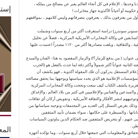
ا وحدها .. الإعلام في كل أنحاء العالم يعبر عن مصالح من يملكه ،
إستم
كومة أو أحياناً الأكذوبة جهاز مخابرات !
 أول من يعترفون بذلك .. يعترفون بتصرفاتهم وليس كلامهم .. بمواقفهم
س ستونر سوندرز) دراسة استغرقت أكثر من أربع سنوات وشملت
والمسئولين السابقين في وكالة المخابرات الأمريكية المركزية ، فضلاً عن تحليل
عشرات من الوثائق، ومئات من الإصدارات الصحفية ، والثقافية ، وبلغت مصادرها أكثر من ١١٢٠ مصدراً اعتمدت عليها
وان: ( من يدفع للزمار؟!) والزمار المقصود به هنا:- الفنان والمبدع
ه الثانية عنواناً أكثر شمولاً وأكثر دقة لما حدث بالفعل هو (الحرب
لإعلام المستقل يدركون أن تلك المقولة أكذوبة .. فهو يكشف أن
المؤسسات الإعلامية هو الذي يحدد سياستها ويوجهها بما يحقق مصالحه
ت الغزيرة يكشف الكتاب كيف سعت ونجحت وكالة المخابرات المركزية
مبدعين والفنانين والإعلاميين في كثير من بلاد العالم ، والإغداق
وجيههم لنشر الأفكار والثقافة الأمريكية ، وتقويض أركان أي ثقافات
 ، وذلك بغرض التسلل إلى العديد من المجتمعات وتوجيه سياساتها من
اباتها ، والسيطرة على حكامها ، سواء بضمان تأييد المثقفين
ى عنهم ، أو بتحريض المثقفين ضد الحكام الذين يناوئون السياسات
طن .
المع
والحقائق والمعلومات التي جمعتها خلال أربع سنوات ، وما تؤكده أجهزة