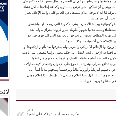
ن بموافقتها وتصرفاتها ، رغم أن البعض منا ظل يعتبر الإعلام الأمريكي
نا ويتعين أن نحاكيها حتى نرتفع بمستوى وكفاءة إعلامنا !.. لكن تشاء
د لنا أنه لا يوجد إعلام مستقل في العالم كله ، وإنما الإعلام يعبر
د ، أي غير مباشر .
 وكيميائية ببعيدة للأذهان ، وهى الأكذوبة التي روجت لها واشنطن
ستقلة!) وبمساعدتها شهوراً طويلة لتبرر غزوها للعراق .. ولم يجد
ة في نهاية المطاف سوى أن يعترفوا بالجريمة التي اقترفوها في حق
ا الإعلام كان أكذوبة محبوكة الصنع !
وج لها الإعلام الأمريكي والغربي ولم يعترفوا بعد بأنهم ارتكبوها أو
 لجماعة الإخوان ليس لتصل إلى حكم مصر ، وإنما لتقبض على ناصية
 ستكون حائط صد أمام جماعات العنف والإرهاب تحميهم من عنفها
وغربية تدافع بحرارة وتذرف الدموع على الإخوان وتتصدى لأية محاولات
دعمهم أمريكياً وأوروبياً مالياً ولوجستياً ومنحهم ملاذاً آمناً ، بل
جومهم علينا .. فهل هذا إعلام مستقل ؟!.. بل هل هذا إعلام مهني
 حقنا ولا يريد الخير لنا .
لائ
التالي
مكرم محمد أحمد : يؤكد على أهمية