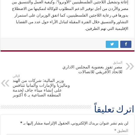
إغاثة وتشغيل اللاجئين الفلسطينيين “الأونروا”، وكيفية العمل والتنسيق بين
مصر والأردن من أجل توفير الدعم المطلوب للوكالة لتمكينها من الاضطلاع
بدورها في رعاية اللاجئين الفلسطينيين، كما اتفق الوزيران على استمرار
التشاور والتنسيق خلال الفترة المقبلة لتبادل الآراء حول عدد من القضايا
الإقليمية التي تهم الطرفين.
السابق
مصر تفوز بعضوية المجلس الاداري
للاتحاد الأفريقي للاتصالات
التالي
وزير المالية: شركات من الهند
وماليزيا والإمارات وألمانيا تتنافس
على إنشاء ميناء جاف لخدمة
المنطقة الصناعية بـ 6 أكتوبر
اترك تعليقاً
لن يتم نشر عنوان بريدك الإلكتروني.
الحقول الإلزامية مشار إليها بـ
*
التعليق
*