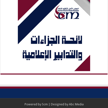
Powered by
Scm
| Designed by
Abc Media