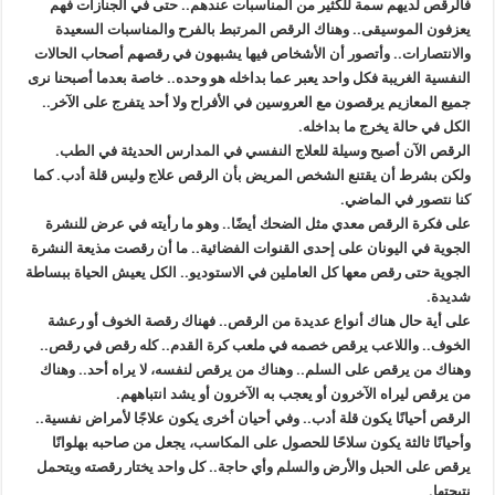
فالرقص لديهم سمة للكثير من المناسبات عندهم.. حتى في الجنازات فهم
يعزفون الموسيقى.. وهناك الرقص المرتبط بالفرح والمناسبات السعيدة
والانتصارات.. وأتصور أن الأشخاص فيها يشبهون في رقصهم أصحاب الحالات
النفسية الغريبة فكل واحد يعبر عما بداخله هو وحده.. خاصة بعدما أصبحنا نرى
جميع المعازيم يرقصون مع العروسين في الأفراح ولا أحد يتفرج على الآخر..
الكل في حالة يخرج ما بداخله.
الرقص الآن أصبح وسيلة للعلاج النفسي في المدارس الحديثة في الطب.
ولكن بشرط أن يقتنع الشخص المريض بأن الرقص علاج وليس قلة أدب. كما
كنا نتصور في الماضي.
على فكرة الرقص معدي مثل الضحك أيضًا.. وهو ما رأيته في عرض للنشرة
الجوية في اليونان على إحدى القنوات الفضائية.. ما أن رقصت مذيعة النشرة
الجوية حتى رقص معها كل العاملين في الاستوديو.. الكل يعيش الحياة ببساطة
شديدة.
على أية حال هناك أنواع عديدة من الرقص.. فهناك رقصة الخوف أو رعشة
الخوف.. واللاعب يرقص خصمه في ملعب كرة القدم.. كله رقص في رقص..
وهناك من يرقص على السلم.. وهناك من يرقص لنفسه، لا يراه أحد.. وهناك
من يرقص ليراه الآخرون أو يعجب به الآخرون أو يشد انتباههم.
الرقص أحيانًا يكون قلة أدب.. وفي أحيان أخرى يكون علاجًا لأمراض نفسية..
وأحيانًا ثالثة يكون سلاحًا للحصول على المكاسب، يجعل من صاحبه بهلوانًا
يرقص على الحبل والأرض والسلم وأي حاجة.. كل واحد يختار رقصته ويتحمل
نتيجتها.