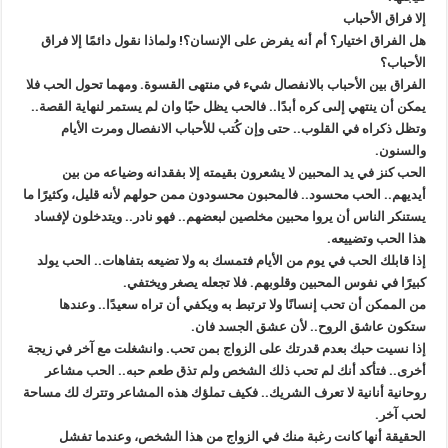
إلا فراق الأحباب
هل الفراق اختيار؟ أم أنه يفرض على الإنسان؟! ولماذا نقول دائمًا إلا فراق
الأحباب؟
الفراق بين الأحباب بالانفصال شيء في منتهى القسوة. ومهما تحول الحب فلا
يمكن أن ينتهي إلىى كره أبدًا.. فالحب يظل حبًا وان لم يستمر لنهاية القصة..
وتظل ذكراه في القلوب.. حتى وإن كُتب للأحباب الانفصال ومرت الأيام
والسنون.
الحب كنز في يد المحبين لا يشعرون بقيمته إلا بفقدانه وضياعه من بين
أيديهم.. الحب محسود.. فالمحبون محسودون ممن حولهم لأنه قليل، وكثيرًا ما
يستنكر الناس أن يروا محبين مخلصين لبعضهم.. فهو نادر.. ويتدخلون لإفساد
هذا الحب وتضييعه.
إذا قابلك الحب في يوم من الأيام فتمسك به ولا تضيعه بتفاهات.. الحب يولد
كبيرًا في نفوس المحبين وقلوبهم. فلا تجعله يصغر ويختفي.
من الممكن أن تحب إنسانًا ولا ترتبط به ويكفي أن تراه سعيدًا.. وعندها
ستكون عاشق الروح.. لأن عشق الجسد فان.
إذا نسيت حبك بعدم قدرتك على الزواج بمن تحب. وانشغلت مع آخر في زيجة
أخرى.. فتأكد أنك لم تحب ذلك الشخص ولم تذق طعم حبه.. الحب مشاعر
روحانية أنانية لا تعرف الشريك.. فكيف تملؤك هذه المشاعر وتترك لك مساحة
لحب آخر.
الحقيقة أنها كانت رغبة منك في الزواج من هذا الشخص، وعندما تفشل