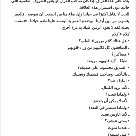
يندم على هذا الفراق. إذا كان صاحب القرار، أو يلعن الظروف القاسية التي
حالت دون استمرار هذه العلاقة..
الحب لا يقابلنا كثيرًا في حياتنا وإن ضاع منا من الصعب أن نعوضه.. فالعمر
يتسرب من بين أيدينا.. ويتقدم العمر بنا ليفسد علينا طعم حياتنا.. فتمسك
بحبك فقد لا يجود الزمن عليك به مرة أخري.
كلام = كلام
• هل هناك كلام من وراء القلب؟
ـ المنافقون كل كلامهم من وراء قلوبهم.
• مساكين؟
ـ طبعًا.. أكيد قلوبهم مريضة.
• الصديق محسوب على صديقه؟
ـ بالتأكيد.. وصاحبك قسمتك ونصيبك.
• لماذا ننتقد؟
ـ لأننا نريد الكمال.
• ولماذا نتعب؟
ـ لأنه لا يمكن أن يتحقق.
• ولماذا نستمر في النقد؟
ـ لأننا غاويين تعب.
• ومتى نتوقف؟
ـ عندما نموت.
• متى تسمع؟