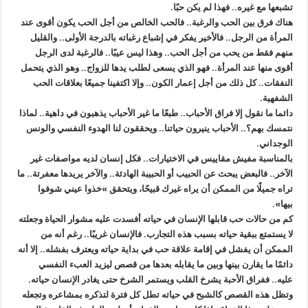
تشبعها مع غيره.. فهذا لم يكن حبًا.
هناك فرق بين الحب والرغبة.. فالحب الخالص من أجل الحب يكون أقوى عند
المرأة من الرجل.. فالأخير يفكر في إشباع رغباته بالدرجة الأولى.. والقليل
منهم فقط من يحب من أجل الحب.. وهذا ليس عيبًا.. فالرغبة لدى الرجل
أقوى منها عند المرأة.. فهو الذي يسعى لطلب يدها للزواج.. وهو الذي يتحمل
النفقات.. كل ذلك من أجل إعمار الكون.. وإلا اكتفينا جميعًا بعلاقات الحب
الشفهية.
دائما ما نقول إلا فراق الأحباب.. طبعًا ما غير الأحباب يذهبون في داهية.. لماذا
نتمسك بهم؟.. الأحباب ينيرون حياتنا.. ويحققون لنا الهدوء النفسي والونس
الوجداني.
بالمناسبة مفيش مقاييس في الاختيارات.. فكل إنسان لديه مواصفات غير
الآخر.. فالبعض يبحث عن الحبيب أو الحبيبة الهادئة.. والآخر يريدها معفرتة.. ما
تراه جميلًا من الممكن أن يراه غيرك قبيحًا، ويتحقق »خذوا عيني شوفوا
بيها»‬.
كم من حالات حب قابلها الإنسان في حياته أفسدت عليه مشوار الحياة وجعلته
لا يستمتع ببقية حياته بسبب هذه التجارب. فالإنسان غريبًا.. رغم أنه من
الممكن أن يفشل في إقامة علاقة حب في بداية حياته ويعترف بفشله.. إلا أنه
دائمًا ما يقارن بينها وبين ما يقابله بعدها من قصص ليزيد العبء النفسي
عليه.. ففراق الأحبة يشرخ القلب ويستمر الشرخ حتى يغادر الإنسان حياته.
وتظل هذه القصص كالشبح في حياته تطل كل فترة لتذكره بمشاعره وتجعله