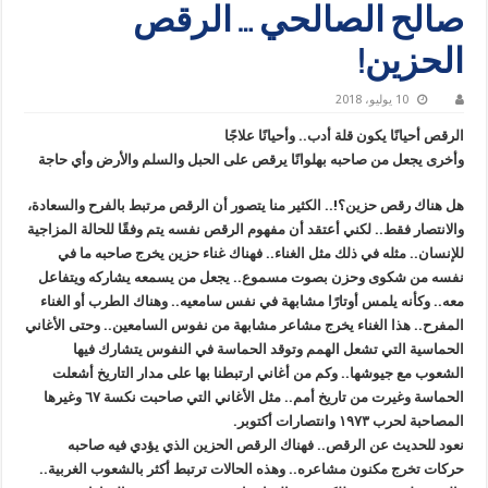
صالح الصالحي … الرقص
الحزين!
10 يوليو، 2018
الرقص أحيانًا يكون قلة أدب.. وأحيانًا علاجًا
وأخرى يجعل من صاحبه بهلوانًا يرقص على الحبل والسلم والأرض وأي حاجة
هل هناك رقص حزين؟!.. الكثير منا يتصور أن الرقص مرتبط بالفرح والسعادة،
والانتصار فقط.. لكني أعتقد أن مفهوم الرقص نفسه يتم وفقًا للحالة المزاجية
للإنسان.. مثله في ذلك مثل الغناء.. فهناك غناء حزين يخرج صاحبه ما في
نفسه من شكوى وحزن بصوت مسموع.. يجعل من يسمعه يشاركه ويتفاعل
معه.. وكأنه يلمس أوتارًا مشابهة في نفس سامعيه.. وهناك الطرب أو الغناء
المفرح.. هذا الغناء يخرج مشاعر مشابهة من نفوس السامعين.. وحتى الأغاني
الحماسية التي تشعل الهمم وتوقد الحماسة في النفوس يتشارك فيها
الشعوب مع جيوشها.. وكم من أغاني ارتبطنا بها على مدار التاريخ أشعلت
الحماسة وغيرت من تاريخ أمم.. مثل الأغاني التي صاحبت نكسة ٦٧ وغيرها
المصاحبة لحرب ١٩٧٣ وانتصارات أكتوبر.
نعود للحديث عن الرقص.. فهناك الرقص الحزين الذي يؤدي فيه صاحبه
حركات تخرج مكنون مشاعره.. وهذه الحالات ترتبط أكثر بالشعوب الغربية..