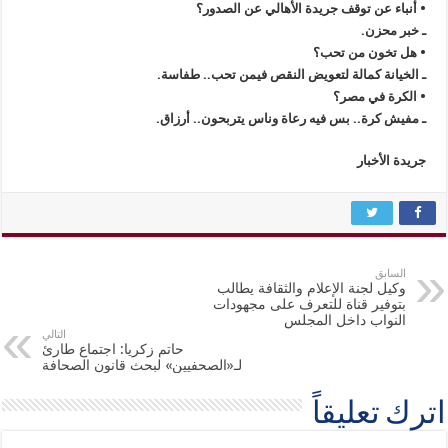
• أنباء عن توقف جريدة الأهالي عن الصدور؟
ـ خبر محزن.
• هل تخون من تحب؟
ـ الخيانة كمالة لتعويض النقص فيمن تحب.. طفاسة.
• الكرة في مصر؟
ـ مفيش كرة.. بس فيه رعاة وناس يتربحون.. أرزاق.
جريدة الأخبار
السابق
وكيل لجنة الإعلام والثقافة يطالب
بتوفير قناة للتعرف على مجهودات
النواب داخل المجلس
التالي
حاتم زكريا: اجتماع طارئ
لـ«الصحفيين» لبحث قانون الصحافة
اترك تعليقاً