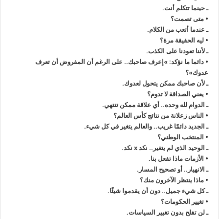
ـ حينما تتكلم أنت.
• متى تصمت؟
ـ عندما أتعب من الكلام.
• ليه الحقيقة مرة؟
ـ لأننا تعودنا على الكذب.
• دائما ما نؤكد: »‬إعرف صاحبك.. على الرغم أن المفروض أن تعرف
عدوك»؟
ـ لأن صاحبك ممكن يتحول لعدوك.
• يعني الصداقة لا تدوم؟
ـ الدوام لله وحده.. أي علاقة ممكن تنتهي.
• الناس زعلانة من نتائج كأس العالم؟
ـ الجديد دائمًا غريب.. والعالم يتغير في كل شيء.
• المنتخب الوطني؟
ـ الوحيد الذي لم يتغير.. نكد x نكد.
• الأزمات ماذا تفعل بنا.
ـ الانهيار.. أو تصحيح المسار.
• ماذا ينتظر الآخرون منك؟
ـ كل شيء جميل.. دون أن يقدموا شيئًا.
• تغيير الحكومات؟
ـ لن تفلح بدون تغيير السياسات.