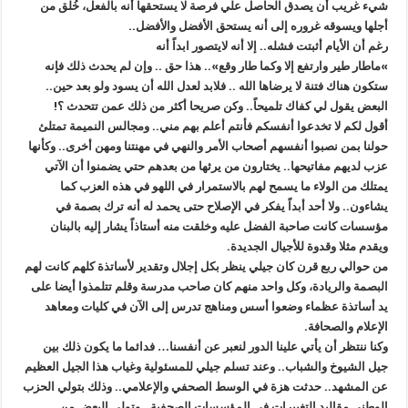
شيء غريب أن يصدق الحاصل علي فرصة لا يستحقها أنه بالفعل، خُلق من
أجلها ويسوقه غروره إلى أنه يستحق الأفضل والأفضل..
رغم أن الأيام أثبتت فشله.. إلا أنه لايتصور ابداً أنه
»‬ماطار طير وارتفع إلا وكما طار وقع».. هذا حق .. وإن لم يحدث ذلك فإنه
ستكون هناك فتنة لا يرضاها الله .. فلابد لعدل الله أن يسود ولو بعد حين..
البعض يقول لي كفاك تلميحاً.. وكن صريحا أكثر من ذلك عمن تتحدث ؟!
أقول لكم لا تخدعوا أنفسكم فأنتم أعلم بهم مني.. ومجالس النميمة تمتلئ
حولنا بمن نصبوا أنفسهم أصحاب الأمر والنهي في مهنتنا ومهن أخرى.. وكأنها
عزب لديهم مفاتيحها.. يختارون من يرثها من بعدهم حتي يضمنوا أن الآتي
يمتلك من الولاء ما يسمح لهم بالاستمرار في اللهو في هذه العزب كما
يشاءون.. ولا أحد أبداً يفكر في الإصلاح حتى يحمد له أنه ترك بصمة في
مؤسسات كانت صاحبة الفضل عليه وخلقت منه أستاذاً يشار إليه بالبنان
ويقدم مثلا وقدوة للأجيال الجديدة.
من حوالي ربع قرن كان جيلي ينظر بكل إجلال وتقدير لأساتذة كلهم كانت لهم
البصمة والريادة، وكل واحد منهم كان صاحب مدرسة وقلم تتلمذوا أيضا على
يد أساتذة عظماء وضعوا أسس ومناهج تدرس إلى الآن في كليات ومعاهد
الإعلام والصحافة.
وكنا ننتظر أن يأتي علينا الدور لنعبر عن أنفسنا… فدائما ما يكون ذلك بين
جيل الشيوخ والشباب.. وعند تسلم جيلي للمسئولية وغياب هذا الجيل العظيم
عن المشهد.. حدثت هزة في الوسط الصحفي والإعلامي.. وذلك بتولي الحزب
الوطني مقاليد التغييرات في المؤسسات الصحفية.. وتولي البعض من