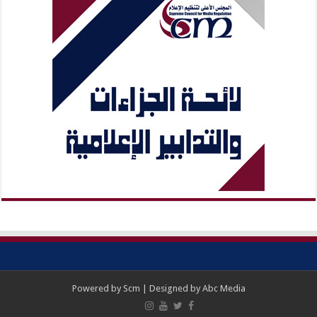
Powered by
Scm
| Designed by
Abc Media