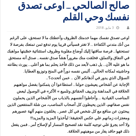
صالح الصالحي … اوعى تصدق
نفسك وحي القلم
3 مايو، 2018
اوعى تصدق نفسك مهما خدمتك الظروف وأعطتك ما لا تستحق، على الرغم
من أنك متدني الكفاءة .. لا تغتر فسيأتي قريبا يوم تدفع ثمن تمتعك بفرصة لا
تستحقها.. فرصة ساقتها إليك أوضاع مقلوبة وظروف استثنائية خصّبتها مواهبك
في النفاق والتملق، فخلقت منك مغروراً هشاً صدق نفسه.. صدق أنه مستحق
ما هو عليه الآن.. بل ذهب لأبعد من ذلك فأخذ يحلم بما هو أعلى.. يورث بطانته
وحاشيته لمكانه الحالي.. ألبس نفسه دوراً في المنح وتوزيع العطايا.
السؤال الذي يدور في أذهانكم الآن .. عمن أتحدث؟..
الإجابة عن أشخاص يعيشون حولنا.. استطاعوا أن يتمكنوا بفضل مواهبهم
الخلاقة في المداهنة وتزييف الحقائق وتلميع » الأكر»‬ في الوصول لبعض
المناصب القيادية .. وأحاطوا أنفسهم بالذباب من الأشخاص الذين يحملون
نفس صفاتهم، الذين يحيطون كل أصحاب المناصب، من شلة المنتفعين الذين
يبحثون عن منافع مع كل شخص في كل عصر.. يخلقون منهم آلهة عصورهم
ومعجزات زمانهم علي عكس الحقيقة؛ ليأخذوا المزيد والمزيد!!
ولا أحد يجرؤ علي توجيه كلمة نقد لتصحيح المسار أو لإصلاح أمر.. فمن يفعل
ذلك فهو حاقد يغار من موهبتهم الخلاقة.