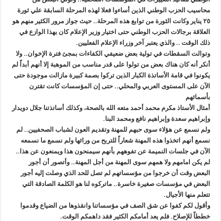
محاسيب الحزب الوطني الذين أساءوا فعلا لهذه المرحلة السابقة علي ثورة
٢٥ يناير وكانت الثورة من توابع هذه المرحلة.. حيث جواز مرور الكثير منهم هو
العلاقة برجالات الحزب الوطني حتى اختيار وزير الإعلام كان بهذا الوازع في
ذلك الوقت .. والذي يعتبر آخر وزراء الإعلام الفعليين.
وتوالت السقطات في تولية بعض ضعيفي الكفاءات بمجئ فترة الإخوان.. ولا
أنكر أنه كان هناك بعض من تولوا على قدر مناسب من الموهبة إلا أنهم أبداً لم
يكونوا في قامة الأساتذة الكبار الذين تركوا بصمة كبيرة مازالت موجودة حتى
الآن على المستوى العربي والمحلي.. حتى إن المؤسسات كانت تقترن
بأسمائهم
أمثال الأستاذ مكرم محمد أحمد متعه الله بالصحة، وكذلك أساتذتنا جلال دويدار
وإبراهيم سعدة وإبراهيم نافع ومحمد البنا.
ولم نسمع عن هؤلاء سوى حبهم للمهنة وتقديم العون لشباب الصحفيين.. لم
نسمع أنهم اتخذوا هذه المهنة شعاراً للتربح من ورائها ولم نسمع ما نسمعه
الآن في جلسات النميمة عن تفوههم بأنهم سيمنحون هذا ويمنعون عن هذا..
لم يكن امامهم ولا همهم سوى المهنة من أجل المهنة.. وأتصور أن أجور
البعض وقت أن خرجوا من مؤسساتهم لم تصل للحد الذي وصلت إليه أجور
البعض في مؤسسات صغيرة خاسرة.. ماتركوه لنا هو الكلمة الصادقة التي
تتعلم منها الأجيال.
وأقول لكم كفوا عن شق الصف في مؤسساتنا وانقذوها من الضياع وقدموا
خططاً للإصلاح. فلم يعد أمامكم الكثير فقد داهمكم الوقت.