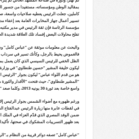
لم تهتز، ودوره في صناعة المشهد الحالي لم يتراج
بمقاليد الوطن ومؤسساته، مستفيدا من جسور الت
كاملين، جعلت الرئيس يعطيه صلاحيات واسعة، صلاح
تسيير أعمال جهاز المخابرات العامة بعد إعفاء مد
مؤسسة الرئاسة فإن ثقة الرئيس في مدير مكتبه تعو
تفلح محاولات البعض إفساد تلك العلاقة شديدة ال
والبحث عن معلومات موثقة عن “عباس كامل” وسير
فالغموض يحيط بالرجل، وكأنك تسير في سرداب مظل
الظل الخفي للرئيس السيسي الذي كان يعمل بمو
ليكون خليفة المشير “حسين طنطاوي” في وزارة الد
هو من قدم اللواء عباس” ليكون بجوار “الرئيس 
“المشير طنطاوي”، حيث فتحت “الأقدار والثورة 
واسع خاصة بعد ثورة 30 يونيه 2013، وكلما صعد “السيسي” درجة صعد معه “عباس كامل” مكتسبا أهمية إضافية.
ورغم ظهوره مع أضواء الشمس بجوار الرئيس إلا أ
ضمن الوفد المصري الذي قدّم العزاء في الملك ال
بعد ظهور التسريبات المشكوك في صحتها، تأكيدا 
“عباس كامل” تصفه دوائر قريبة من النظام بـ”ال