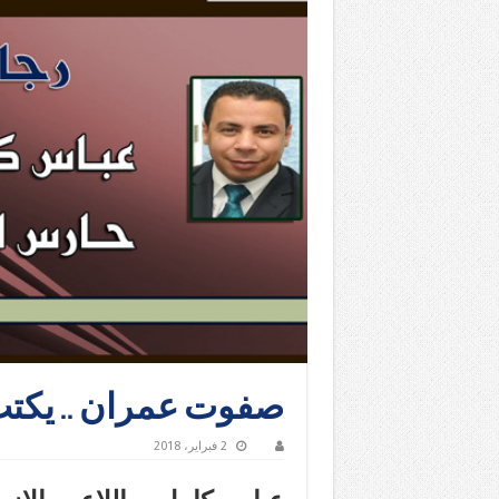
صفوت عمران .. يكتب
2 فبراير، 2018