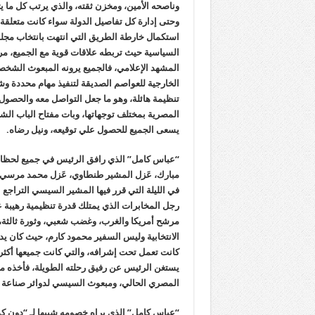
وناصحه الأمين، ومخزن ثقته، والذي يرتب كل ما ي
وحتى إدارة كل تفاصيل الدولة سواء كانت متعلقة ب
السياسية حيث تربطه علاقات قوية مع الجميع، مرو
المشهد الإعلامي، فالجميع يرونه المبعوث الشخصي 
الخارجية للعواصم الصديقة لتنفيذ مهام محددة و
تنظيمة هائلة، وهو ما جعل التواصل معه والحصول 
المصرية بمختلف توجهاتها، وبات مفتاح الباب الش
يسعى الجميع للحصول علي توقيعه، ونيل رضاه.
مبارك، عَزل المشير طنطاوي، عَزل محمد مرسي، 
في الليلة التي قرر فيها المشير السيسي التراجع ع
رجل المخابرات الذي يمتلك قدرة تنظيمية رهيبة عد
مرشح أمريكا والغرب، وغضب شعبي، وثورة ثالثة، 
الانتخابية وليس السفير محمود كارم، حيث كان يد
كانت تعمل تحت إشرافه، والتي كانت جميعها أكثر ت
يستغن الرئيس عن رفيق رحلته الطويلة، فأخذه مع
المصري الحالي، ومبعوث السيسي لدوائر صناعة ال
“عباس كامل” الذي يراه خصومه شبيها لـ “دون كورل