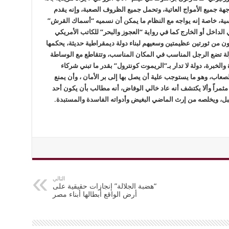
هة جميع الأمواج العاتية، وتحمل جميع الظروف الصعبة، وإنه يقدم
ة، خاصة إنه يواجه مع النظام ما يمكن أن نسميه “أسماك القرش”
لداخل أو الخارج كما في رواية “العجوز والبحر” للكاتب الأمريكي
ن من ثورتين عظيمتين وسعيهم لبناء دولة ديمقراطية حديثة، يحكمها
ولة تضع الرجل المناسب في المكان المناسب، وتتقاطع مع الوساطة
الخبرة، دولة لا تدار بـ”الريموت كونترول” بقدر ما تبني شركاء
عاب، وهو ما يستوجب علية أن يصل بها إلى بر الأمان ، وأن يمنع
راً وألا يكتشف أنه عاد خالي الوفاض، أنه مطالب بأن يكون أحد
تقبل، ويخلصه من إرث الماضي البغيض وأدواته الفاسدة والمستبدة.
التالي
“هضبة الجلالة” إنجازات حقيقية على
أرض الواقع أبطالها أبناء مصر