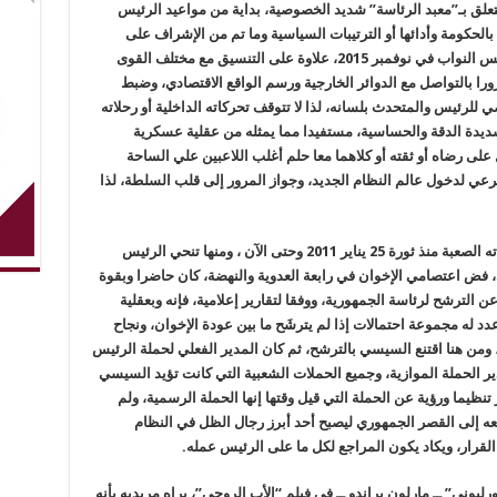
تعلق بـ”معبد الرئاسة” شديد الخصوصية، بداية من مواعيد الرئيس
الحكومة وأدائها أو الترتيبات السياسية وما تم من الإشراف على
استكمال خارطة الطريق التي انتهت بانتخاب مجلس النواب في نوفمبر 2015، علاوة على التنسيق مع مختلف القوى
را بالتواصل مع الدوائر الخارجية ورسم الواقع الاقتصادي، وضبط
للرئيس والمتحدث بلسانه، لذا لا تتوقف تحركاته الداخلية أو رحلاته
شديدة الدقة والحساسية، مستفيدا مما يمثله من عقلية عسكرية
على رضاه أو ثقته أو كلاهما معا حلم أغلب اللاعبين علي الساحة
رعي لدخول عالم النظام الجديد، وجواز المرور إلى قلب السلطة، لذا
“عباس كامل” الذي رافق الرئيس في جميع لحظاته الصعبة منذ ثورة 25 يناير 2011 وحتى الآن ، ومنها تنحي الرئيس
فض اعتصامي الإخوان في رابعة العدوية والنهضة، كان حاضرا وبقوة
ن الترشح لرئاسة الجمهورية، ووفقا لتقارير إعلامية، فإنه وبعقلية
د له مجموعة احتمالات إذا لم يترشَح ما بين عودة الإخوان، ونجاح
ومن هنا اقتنع السيسي بالترشح، ثم كان المدير الفعلي لحملة الرئيس
ير الحملة الموازية، وجميع الحملات الشعبية التي كانت تؤيد السيسي
نظيما ورؤية عن الحملة التي قيل وقتها إنها الحملة الرسمية، ولم
ه إلى القصر الجمهوري ليصبح أحد أبرز رجال الظل في النظام
قرار، ويكاد يكون المراجع لكل ما على الرئيس عمله.
يوني” ــ مارلون براندو ــ في فيلم “الأب الروحي”، يراه مريديه بأنه