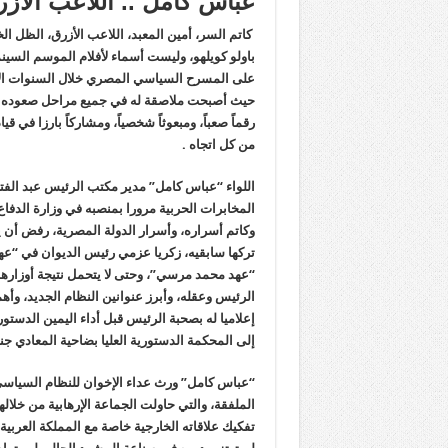
عباس كامل .. اللاعب الازر
كاتم السر، أمين المعبد، اللاعب الأزرق، الظل ا
باولو كويلهو، وليست أسماء لأفلام الموسم السين
على المسرح السياسي المصري خلال السنوات الأخ
رقماً صعباً، ومبعوثاً شخصياً، ومشاركاً بارزا في 
من كل اتجاه .
اللواء “عباس كامل” مدير مكتب الرئيس عبد ال
المخابرات الحربية مرورا بمنصبه في وزارة الدفاع
وكاتم أسراره، وأسرار الدولة المصرية، رفض أن ي
تركها سابقيه، زكريا عزمي رئيس الديوان في “
“عهد محمد مرسي”، وحتى لا يتحمل نتيجة أوزارهم
الرئيس وعقله، وأبرز عنوانين النظام الجديد، وأه
إلى المحكمة الدستورية العليا بضاحية المعادي جن
“عباس كامل” ورث عداء الإخوان للنظام السياسي 
الملفقة، والتي حاولت الجماعة الإرهابية من خلال
تفكيك علاقاته الخارجية خاصة مع المملكة العربية 