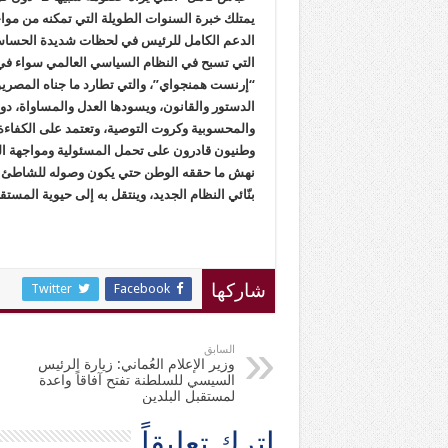
يمتلك خبرة السنوات الطويلة التي تمكنه من مواج
الدعم الكامل للرئيس في لحظات شديدة الحساسي
التي تسبح في النظام السياسي العالمي سواء في ا
“إرنست همنجواي”، والتي تطارد ما جناه المصريو
الدستور والقانون، ويسودها العدل والمساواة، د
والمحسوبية وكروت التوصية، وتعتمد على الكفاءة و
وطنيون قادرون على تحمل المسئولية ومواجهة الص
نهش ما حققه الوطن حتي يكون وصوله للشاطئ مثم
بنّائي النظام الجديد، وينتقل به إلى حيوية المس
Twitter
Facebook
شاركها
السابق
وزير الإعلام العُماني: زيارة الرئيس
السيسي للسلطنة تفتح آفاقاً واعدة
لمستقبل البلدين
اترك تعليقاً