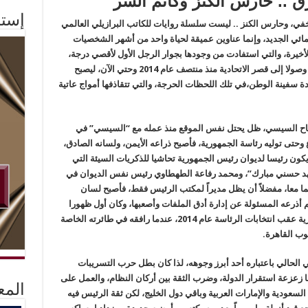
ق .. حارس الكنز وكاتم السر
إستم
لخفي، وحارس الكنز .. ليست سلسلة روايات للكاتب البرازيلي العالمي
مائي الجديد، وإنما عناوين عميقة لحياة واحد من أشهر الشخصيات
يرة، والتي استفادت من وجودها بجوار الرجل الأول لأقصي درجة،
حيث أصبحت ملاصقة له في جميع مراحل صعوده وصولا إلى قصر الاتحادية منذ منتصف عام 2014 وحتي الآن، ليصبح
قيادة سفينة الوطن،في تلك اللحظات الحرجة، والتي تتقاذفها أمواج عاتية
فتاح السيسي، ظل يحتل نفس الموقع منذ عمله مع “السيسي” في
 وحتى توليه رئاسة الجمهورية، فأصبح ذراعه الأيمن، ولسانه الصادق،
كون رئيسا لديوان رئيس الجمهورية تحاشيا للذكريات السيئة التي
عهد حسني مبارك”، ومحمد رفاعة الطهطاوي رئيس نفس الديوان في
ا معا، مفضلاً أن يظل مديراً لمكتب الرئيس فقط، فأصبح لسان
م أذرعه المسئولة عن إدارة أدق الملفات وأصعبها، وكان أول ظهورا
إعلاميا له بصحبة الرئيس قبل أداء اليمين الدستورية عقب انتخابات الرئاسة عام 2014، عندما رافقه في طائرته الخاصة
وب القاهرة.
الحالي باعتباره أحد أبرز وجوهه، لذا كان بطل حرب التسريبات
ها زعزعة استقرار الدولة، وضرب الثقة بين أركان النظام، والعمل على
المع
السعودية والإمارات العربية وباقي دول الخليج، لكن ثقة الرئيس فيه