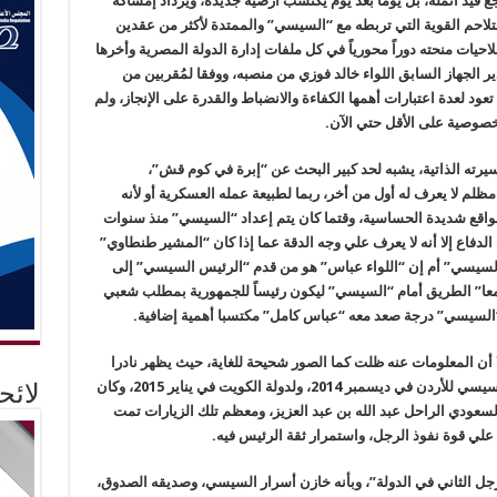
ع قيد أنملة، بل يوماً بعد يوم يكتسب أرضيه جديدة، ويزداد إمساكه
لاحم القوية التي تربطه مع “السيسي” والممتدة لأكثر من عقدين
يات منحته دوراً محورياً في كل ملفات إدارة الدولة المصرية وأخرها
ير الجهاز السابق اللواء خالد فوزي من منصبه، ووفقا لمُقربين من
د لعدة اعتبارات أهمها الكفاءة والانضباط والقدرة على الإنجاز، ولم
خصوصية على الأقل حتي الآن.
ته الذاتية، يشبه لحد كبير البحث عن “إبرة في كوم قش”،
م لا يعرف له أول من أخر، ربما لطبيعة عمله العسكرية أو لأنه
اقع شديدة الحساسية، وقتما كان يتم إعداد “السيسي” منذ سنوات
فاع إلا أنه لا يعرف علي وجه الدقة عما إذا كان “المشير طنطاوي”
السيسي” أم إن “اللواء عباس” هو من قدم “الرئيس السيسي” إلى
معا” الطريق أمام “السيسي” ليكون رئيساً للجمهورية بمطلب شعبي
ن المعلومات عنه ظلت كما الصور شحيحة للغاية، حيث يظهر نادرا
في لقطات عابرة منها زيارة الرئيس عبدالفتاح السيسي للأردن في ديسمبر 2014، ولدولة الكويت في يناير 2015، وكان
لائ
سعودي الراحل عبد الله بن عبد العزيز، ومعظم تلك الزيارات تمت
علي قوة نفوذ الرجل، واستمرار ثقة الرئيس فيه.
رجل الثاني في الدولة”، وبأنه خازن أسرار السيسي، وصديقه الصدوق،