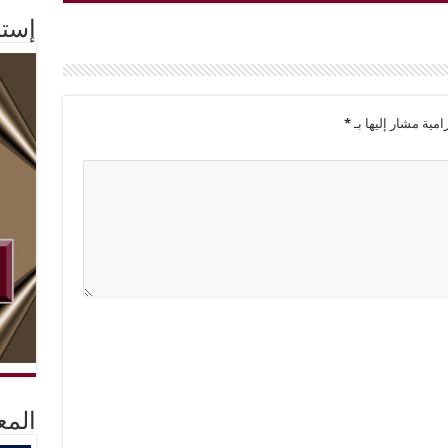
إستم
امية مشار إليها بـ
*
المع