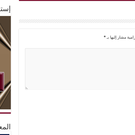
إستم
امية مشار إليها بـ
*
المع