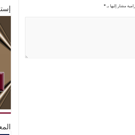
امية مشار إليها بـ
*
إستم
المع