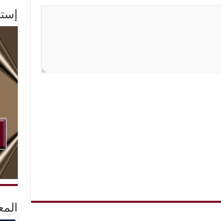
إستم
المع