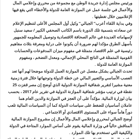
ورئيس مجلس إدارة جريدة الوطن مع مجموعة من محرري وإعلامي المال
والأعمال في جلسة عمل عن الموازنة العامة للدولة والأخطاء التي يقع فيها
الإعلاميين خلال تغطيتها .
وفي بداية اللقاء أعرب” الجبالي” وكيل أول المجلس الأعلى لتنظيم الإعلام
عن سعادته بتسمية تلك الدورة باسم الكاتب الصحفي الكبير / سعيد سنبل
لإسهاماته العديدة في عالم الصحافة الاقتصادية وتوصيل المعلومه للجمهور
بأسهل الطرق مؤكدا لهم ضرورة أن يكونوا على دراية ومعرفة بثلاث مفاهيم
رئيسية في علم الاقتصاد متمثلة في مفهوم ميزان المدفوعات والحسابات
القومية المتمثلة في الناتج المحلي الإجمالي، ومعدل التضخم ، ومفهوم
الموازنة العامة للدولة .
تحدث الجبالي بشكل مفصل عن الموازنة العمل للدولة موضحا لهم أنها تعد
العصب الأساسي والتعبير المالي عن خطة الدولة وتوجهاتها خلال فترة زمنية
معنية مشيرا لتقرير شفافية الموازنة الدولية الذي أوضح إن مصر قفزت 25
نقطة في ترتيب مؤشر شفافية الموازنة الدولية في تقرير عام 2017 ، بحسب
بيان لوزارة المالية. مؤكداً على أن العجز في الموازنة والدين العام هما
عاملان أساسيان للضغط على سياسات الدولة كما أن السياسات المالية تلعب
دوراً هاماً سواء على المستوى الاقتصادي أو الاجتماعي .
أوضح الجبالي لمحرري وإعلامي المال والأعمال إن مشروع الموازنة المالية
المناقش حالياً في وزارة المالية يقوم على أساس الموارد المتاحة في الدولة
والكيفية التي تستخدم بها تلك الموارد .