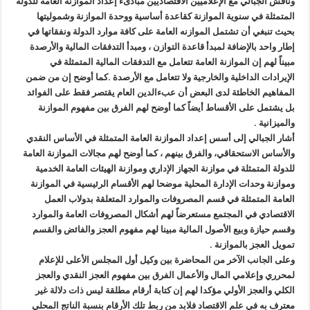
وناقش الجبالي مع الإعلاميين الاقتصاديين مبادىء إعداد الموازنه العامة للدولة
المتمثلة في سنوية الموازنة كقاعدة أساسية ووحدة الموازنة وشموليتها
بحيث تنبغي أن تشتمل الموازنه العامة على كافة موارد الدولة ونفقاتها في
إطار واحد بالإضافة لمبدأ قاعدة التوازن ، ومبدأ التدفقات المالية والأرصدة
مبيناً لهم إن الموازنة العامة تتعامل مع التدفقات المالية المتمثلة في
الإيرادات الداخلية والخارجية ولا تتعامل مع الأرصدة .كما أوضح إن من ضمن
المفاهيم الخاطئة لدى البعض أن عبءالدين العام يقتصر فقط على الفوائد
بل يشتمل على الأقساط أيضاً كما أوضح لهم الفرق بين مفهوم الموازنة
والميزانية .
أشار الجبالي إلى أسس إعداد الموازنة العامة المتمثلة في الأساس النقدي
والأساس الاستحقاقي، والفرق بينهم ، كما أوضح لهم مجالات الموازنة العامة
للدولة المتمثلة في موازنة الجهاز الإداري وموازنة الهيئات العامة الخدمية
وموازنة وحدات الإدارة المحلية موضحا لهم الأقسام الرئيسية في الموازنة
العامة المتمثلة في قسم المصروفات والموارد المتعلقة بدولاب العمل
الاقتصادي في المجتمع مستعرضاً لهم أشكال المصروفات العامة والموارد
وقسم حيازة وبيع الأصول المالية مبينا لهم مفهوم العجز والفائض والقسم
تمويل العجز بالموازنة .
وعلى الجانب الآخر من المحاضرة بين وكيل أول المجلس الأعلى للإعلام
لمحرري وإعلامي المال والأعمال الفرق بين مفهوم العجز النقدي والعجز
الكلي والعجز الأولي مؤكدا لهم إن كتابة أرقام مطلقة ليس ذات دلالة غير
معترف به في علم الاقتصاد فلابد من ربط تلك الأرقام بنسبة الناتج المحلي