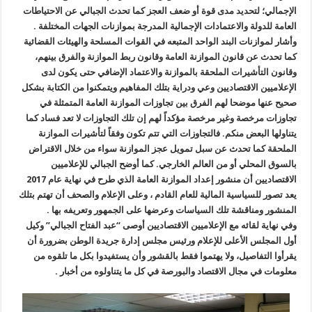
الإجمالي؛ لتحديد مدى قوة أو ضعف العجز كما تحدث الجبالي عن الاحتياطات
العامة للدولة والاعتمادات الإجمالية المدرجة بموازنات الجهات المختلفة .
وأشار لموازنات البند الواحد المتبعه في القوات المسلحة والهيئات القضائية
كما تحدث عن قانون الموازنة العامة وقانون ربط الموازنة والفرق بينهم،
وقانون التأشيرات الملحقة بالموازنة والاعتماد الإضافي حتى يكون لدى
الإعلاميين الاقتصاديين وعي ودراية بتلك المفاهيم ويتمكنوا من الكتابة بشكل
صحيح عنها موضحا لهم الفرق بين تجاوزات الموازنة العامة المتمثلة في
تجاوزات مرخصة وغير مرخصة مؤكداً لهم إن تلك التجاوزات لا تعد فساد كما
يتناولها البعض منكم. فالتجاوزات التي تتم تكون وفقاً لتأشيرات الموازنة
الملحقة كما تحدث عن سبل تمويل عجز الموازنة سواء من خلال الاقتراض
بالسوق المحلي أو من العالم الخارجي. كما أوضح الجبالي للإعلاميين
الاقتصاديين أن منشور إعداد الموازنة العامة الذي طرح في نهاية عام 2017
يعد تصور للسياسية المالية للعام القادم ، وعلى الإعلام والصحف أن تهتم بتلك
المنشور ومناقشة تلك السياسات وعرضها على الجمهور وتعريفه بها .
وفي نهاية لقائه مع الإعلاميين الاقتصاديين أوصى “عبد الفتاح الجبالي” وكيل
أول المجلس الأعلى للإعلام ورئيس مجلس إدارة جريدة الوطن بضرورة أن
يقرأوا التفاصيل، ولا يهتموا فقط بالقشور وأن يستفيدوا بكل ما تلقوه من
معلومات في مجال الاقتصاد والبورصة في كل ما يتناولوه من أخبار .