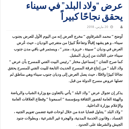
عرض “ولاد البلد” في سيناء
يحقق نجاحًا كبيراً
20 مارس، 2018
أوضح ” محمد الشرقاوي ” مخرج العرض إنه من اليوم الأول للعرض بجنوب
سيناء ، و هو يشهد إقبالًا وتفاعلًا كبيرًا من متفرجي الوديان ، حيث عُرض
العرض في وديان ” سبيتة ، خريزة ، مندر ” ، ويستمر في باقي مدن جنوب
سيناء حتى الثالث من إبريل المقبل.
كما صرح الفنان ” إسماعيل مختار ” رئيس البيت الفني للمسرح بأن عرض ”
ولاد البلد ” من إنتاج فرقة المسرح الحديث التابعة للبيت الفني للمسرح يحقق
نجاحًا كبيرًا ولافتًا ، حيث يصل العرض إلى وديان جنوب سيناء وهي مناطق لم
تصلها عروض مسرح الدولة من قبل.
يذكر إن تجوال عرض ” ولاد البلد ” يأتي بالتعاون مع وزارة الشباب والرياضة
والهيئة العامة لقصور الثقافة ومؤسسة ” اسمعونا ” وقطاع العلاقات العامة
والإعلام بوزارة الداخلية.
” ولاد البلد ” يتناول قضايا عدة من خلال لوحات فنية تتضمن تعويم الجنيه ،
الفساد ، وقانون الخدمة المدنية، والهجرة غير الشرعية ، وبطولات جنود
الجيش والشرطة على الحدود .