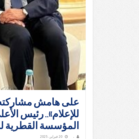
على هامش مشاركته 
للإعلام».. رئيس الأع
المؤسسة القطرية لل
.
20 فبراير، 2025