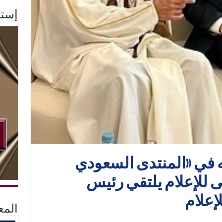
إستم
في «المنتدى السعودي
لى للإعلام يلتقي رئيس
إعلام
المع