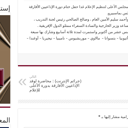
مجلس الأعلى لتنظيم الإعلام
غدا حفل ختام دورة الإذاعيين الأفارقة
إستم
جلس بماسبيرو.
د سليم الأمين العام ، وصالح الصالحي رئيس لجنة التدريب ،
د وزير الخارجية والسادة السفراء ممثلو الدول الإفريقية .
خامس عشر من أكتوبر واستمرت لمدة ثلاثة أسابيع وشارك بها سبعة
يوبيا – بتسوانا – مالاوي – موريشيوس – ناميبيا – نيجيريا – أوغندا –
التالي
(جرائم الإنترنت) : محاضرة لوفد
الإذاعيين الأفارقة بدورة الأعلى
للإعلام
امية مشار إليها بـ
*
المع