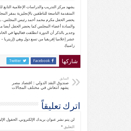
يشهد مركز التدريب والدراسات الإعلامية التابع
لل
المتقدمة التاسعة للناطقين بالإنجليزية بمقر الم
يحضر الحفل مكرم محمد أحمد رئيس المجلس ، وأحم
والسادة أعضاء المجلس كما يحضر الحفل أيضا مساع
وجدير بالذكر أن الدورة انطلقت فعاليتها في ال
عشر إعلاميا إفريقيا من تسع دول وهي (إريتريا – أث
زامبيا).
Twitter
Facebook
شاركها
السابق
صندوق النقد الدولي : اقتصاد مصر
يشهد انتعاش في مختلف المجالات
اترك تعليقاً
لن يتم نشر عنوان بريدك الإلكتروني.
الحقول الإلز
التعليق
*