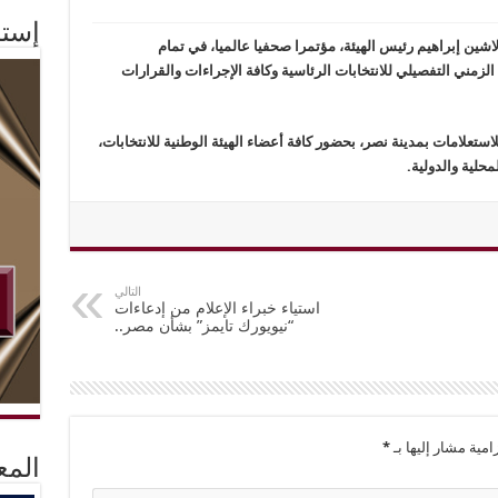
إستم
لاشين إبراهيم رئيس الهيئة، مؤتمرا صحفيا عالميا، في تمام
 الزمني التفصيلي للانتخابات الرئاسية وكافة الإجراءات والقرارات
لاستعلامات بمدينة نصر، بحضور كافة أعضاء الهيئة الوطنية للانتخابات،
محلية والدولية.
التالي
استياء خبراء الإعلام من إدعاءات
“نيويورك تايمز” بشأن مصر..
امية مشار إليها بـ
*
المع