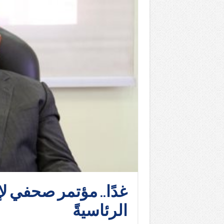
غدًا.. مؤتمر صحفي لإ
الرئاسيةً