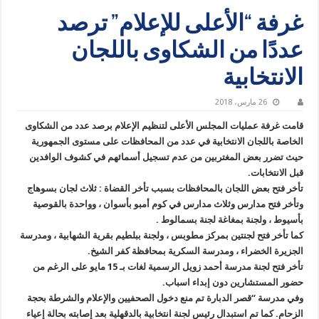
غرفة “الأعلى للإعلام” ترصد
عددًا من الشكاوى باللجان
الانتخابية
26 مارس، 2018
قامت غرفة عمليات المجلس الأعلى لتنظيم الإعلام برصد عدد من الشكاوى
الخاصة باللجان الانتخابية في عدد من المحافظات على مستوى الجمهورية
حيث تضرر بعض المغتربين من عدم تسجيل أسمائهم في كشوف الوافدين
قبل الانتخابات.
تأخر فتح بعض اللجان بالمحافظات بسبب تأخر القضاة : ثلاث لجان بسوهاج
وتأخر فتح مدارس وثلاث مدارس في كوم أمبو بأسوان ، وواحدة بالقوصية
بأسيوط ، ولجنة بمغاغة لجنة بسمالوط .
كما تأخر فتح لجنتين بمركز مطوبس ، ولجنة ببلطيم بقرية الشهابية ، ومدرسة
الجزيرة الخضراء ، ومدرسة السكرية بمحافظة كفر الشيخ.
تأخر فتح لجنة مدرسة أحمد زويل الرسمية لغات بـ 15 مايو على الرغم من
حضور المستشارين دون إبداء اسباب.
وفي مدرسة “قصر الدبارة تم منع دخول الصحفيين والإعلام والشرطة بحجة
الزحام. كما تم استبدال رئيس لجنة انتخابية بالدقهلية بعد إصابته بحالة إعياء