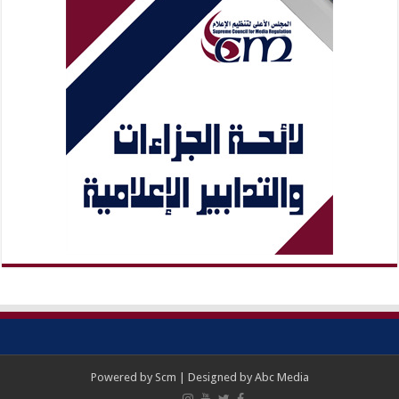
Powered by
Scm
| Designed by
Abc Media