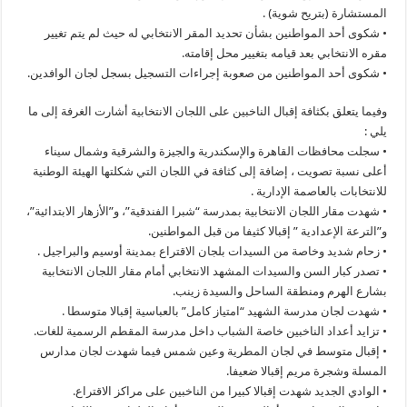
المستشارة (بتريح شوية) .
• شكوى أحد المواطنين بشأن تحديد المقر الانتخابي له حيث لم يتم تغيير
مقره الانتخابي بعد قيامه بتغيير محل إقامته.
• شكوى أحد المواطنين من صعوبة إجراءات التسجيل بسجل لجان الوافدين.
وفيما يتعلق بكثافة إقبال الناخبين على اللجان الانتخابية أشارت الغرفة إلى ما
يلي :
• سجلت محافظات القاهرة والإسكندرية والجيزة والشرقية وشمال سيناء
أعلى نسبة تصويت ، إضافة إلى كثافة في اللجان التي شكلتها الهيئة الوطنية
للانتخابات بالعاصمة الإدارية .
• شهدت مقار اللجان الانتخابية بمدرسة “شبرا الفندقية”، و”الأزهار الابتدائية”،
و”الترعة الإعدادية ” إقبالا كثيفا من قبل المواطنين.
• زحام شديد وخاصة من السيدات بلجان الاقتراع بمدينة أوسيم والبراجيل .
• تصدر كبار السن والسيدات المشهد الانتخابي أمام مقار اللجان الانتخابية
بشارع الهرم ومنطقة الساحل والسيدة زينب.
• شهدت لجان مدرسة الشهيد “امتياز كامل” بالعباسية إقبالا متوسطا .
• تزايد أعداد الناخبين خاصة الشباب داخل مدرسة المقطم الرسمية للغات.
• إقبال متوسط في لجان المطرية وعين شمس فيما شهدت لجان مدارس
المسلة وشجرة مريم إقبالا ضعيفا.
• الوادي الجديد شهدت إقبالا كبيرا من الناخبين على مراكز الاقتراع.