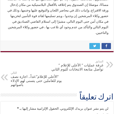
مساءًا، موضحًا إن الصندوق يتم إغلاقه بالأقفال البلاستيكية من مكان إدخال
ورقة الاقتراع، وإثبات ذلك في محاضر اللجان والتوقيع عليها وختمها، وذلك في
حضور وكلاء المرشحين إن وجدوا ، ويتم تسليمها لقائد قوة التأمين لتخزينها
في مكان آمن حتى اليوم التالي، مشيرًا إلى استلام القاضي الصناديق في
اليوم التالي والتأكد من عدم وجود أي تلاعب بها ، في حضور وكلاء المرشحين
والناخبين.
السابق
غرفة عمليات ” الأعلى للإعلام ”
تواصل متابعة الانتخابات لليوم الثاني
التالي
“الأعلى للإعلام”:غداً.. اجازة نصف
يوم للعاملين حتى يتسنى لهم الإدلاء
بأصواتهم
اترك تعليقاً
لن يتم نشر عنوان بريدك الإلكتروني.
الحقول الإلزامية مشار إليها بـ
*