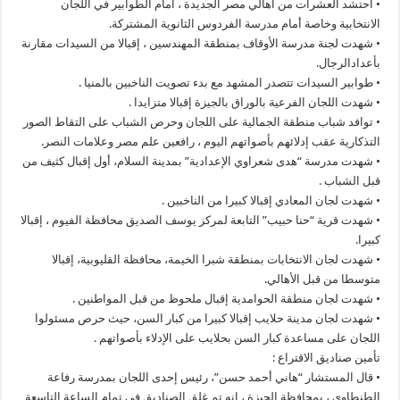
• احتشد العشرات من أهالي مصر الجديدة ، أمام الطوابير في اللجان
الانتخابية وخاصة أمام مدرسة الفردوس الثانوية المشتركة.
• شهدت لجنة مدرسة الأوقاف بمنطقة المهندسين ، إقبالا من السيدات مقارنة
بأعدادالرجال.
• طوابير السيدات تتصدر المشهد مع بدء تصويت الناخبين بالمنيا .
• شهدت اللجان الفرعية بالوراق بالجيزة إقبالا متزايدا .
• توافد شباب منطقة الجمالية على اللجان وحرص الشباب على التقاط الصور
التذكارية عقب إدلائهم بأصواتهم اليوم ، رافعين علم مصر وعلامات النصر.
• شهدت مدرسة “هدى شعراوي الإعدادية” بمدينة السلام، أول إقبال كثيف من
قبل الشباب .
• شهدت لجان المعادي إقبالا كبيرا من الناخبين .
• شهدت قرية “حنا حبيب” التابعة لمركز يوسف الصديق محافظة الفيوم ، إقبالا
كبيرا.
• شهدت لجان الانتخابات بمنطقة شبرا الخيمة، محافظة القليوبية، إقبالا
متوسطا من قبل الأهالي.
• شهدت لجان منطقة الحوامدية إقبال ملحوظ من قبل المواطنين .
• شهدت لجان مدينة حلايب إقبالا كبيرا من كبار السن، حيث حرص مسئولوا
اللجان على مساعدة كبار السن بحلايب على الإدلاء بأصواتهم .
تأمين صناديق الاقتراع :
• قال المستشار “هاني أحمد حسن”، رئيس إحدى اللجان بمدرسة رفاعة
الطنطاوي ، بمحافظة الجيزة ، إنه تم غلق الصناديق في تمام الساعة التاسعة