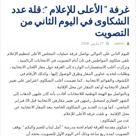
غرفة ” الأعلى للإعلام “: قلة عدد
الشكاوى في اليوم الثاني من
التصويت
admin
27 مارس، 2018
لليوم الثاني على التوالي تواصل غرفة عمليات المجلس الأعلى لتنظيم الإعلام
تلقي شكاوى المواطنين في ثان أيام التصويت في الانتخابات الرئاسية ،
وتركزت أغلب الاستفسارات الواردة إلى الغرفة حول مقار اللجان الانتخابية ،
وطلبات لتحديد عناوين المقار وطرق الوصول إليها ، وكذلك الأرقام في
الكشوف والقوائم الانتخابية ، كما تضمنت أغلب الشكاوى اعتراض على تغيير
المقار الانتخابية أو بُعد المقار عن محل الإقامة .
وبالتواصل مع الهيئة الوطنية لللانتخابات أفادت بأنه كان عليهن الذهاب إلى
الشهر العقاري لتسجيل رغبتهن في تغيير مقارهن الانتخابية قبل 28 فبراير
الماضي ، كما وردت العديد من الشكاوى الخاصة ببعد المقار الانتخابية عن
محل الإقامة ، و تلقت غرفة الأعلى للإعلام .
عدد من الشكاوى :
• شكوى مقدمة للغرفة لقيام لجنة مدرسة ” أمل لبنان للصم والبكم ” بوقف
التصويت لمدة ربع ساعة وذلك آخر اليوم الأول للتصويت..بحجة أن