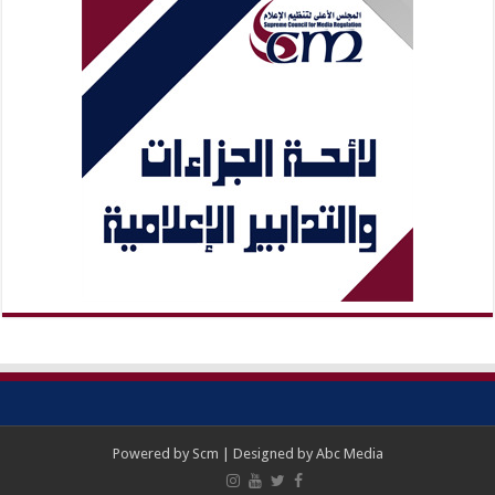
Powered by
Scm
| Designed by
Abc Media