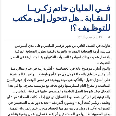
فــي المليان حاتم زكـريــا
الـنقـابة .. هل تتحول إلى مكتب
للتوظـيف ؟!
9 ديسمبر، 2018
تناولت في النصف الثاني من شهر نوفمبر الماضي وعلى مدي أسبوعين
متتاليين أزمة الصحافة المصرية والعربية وكيفية تطوير الصحافة الورقية
باختصار شديد ، وذلك لمواجهة التحديات التكنولوجية المتسارعة في العصر
الحديث ..
واليوم أتناول موضوع غاية في الحساسية – أشرت إليه في ختام مقالي منذ
أسبوعين – يتعلق بالصحافة وهل هي مهنة أم وظيفة ؟! .. والإجابة المباشرة
على السؤال تقول : بالتأكيد هي مهنة ووظيفة في نفس الوقت إذا توفر المناخ
المناسب والتفرغ التام لممارستها وفق تعاقد مع مؤسسة معترف بها في هذا
المجال توفر شروط العمل الواجبة والمنصوص عليها في كافة القوانين ..
والحقيقية إني لم أكن اقصد بهذا التساؤل توضيح إذا ما كانت الصحافة مهنة أو
وظيفة ، ولكني كنت أريد – وبصورة أكثر دقة – تحديد دور نقابة الصحفيين في
السنوات الأخيرة ، وهل من بين مهامها الجسام منح تراخيص لمزاولة المهنة
بمنح العضوية لطالبيها من المستحقين أم إعطاء تصاريح عمل وهمية يتقاضي