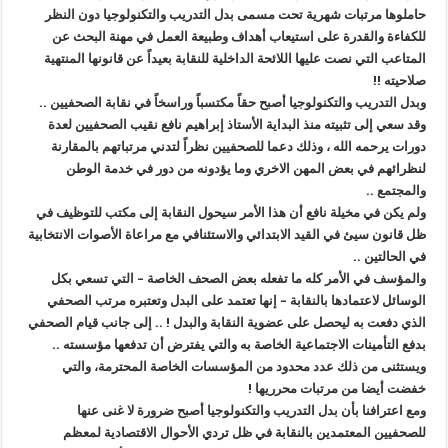
حاملوها مرتبات شهرية تحت مسمى بدل التدريب والتكنولوجيا دون النظر
للكفاءة والقدرة على استيعاب أهداف وطبيعة العمل في مهنة البحث عن
المتاعب التي نصت عليها اللائحة الداخلية للنقابة بعيداً عن قانونها المنتهية
صلاحيته !!
وبدل التدريب والتكنولوجيا أصبح حقاً مكتسباً وراسخاً في نقابة الصحفيين ..
وقد سعي إلى تثبيته منذ البداية الأستاذ إبراهيم نافع نقيب الصحفيين لعدة
دورات يرحمه الله ، وذلك دعما للصحفيين نظراً لتدني مرتباتهم بالمقارنة
لنظرائهم في بعض المهن الاخري وما يؤدونه من دور في خدمة الوطن
والمجتمع ..
ولم يكن في مخيلة نافع أن هذا الأمر سيحول النقابة إلى مكتب للتوظيف في
ظل قانون سيئ في القيد الابتدائي والاستئنافي مع مراعاة الأصوات الانتخابية
في الحالتين ..
والمؤسف في الأمر كله ما تفعله بعض الصحف الخاصة – التي تسعي بكل
الوسائل لاعتمادها بالنقابة – إنها تعتمد على البدل وتعتبره مرتب الصحفي
الذي دفعت به ليحصل على عضوية النقابة والبدل ! .. إلى جانب قيام الصحفي
بدفع التأمينات الاجتماعية الخاصة به والتي يفترض أن تدفعها مؤسسته ..
ويستثنى من ذلك عدد محدود من المؤسسات الخاصة المحترمة، والتي
خفضت أيضا من مرتبات محرريها !
ومع اعترافنا بأن بدل التدريب والتكنولوجيا أصبح ضرورة لا غنى عنها
للصحفيين المعتمدين بالنقابة في ظل تردي الأحوال الاقتصادية لمعظم