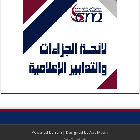
Powered by
Scm
| Designed by
Abc Media