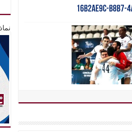
16b2ae9c-b8b7-4
نماذ