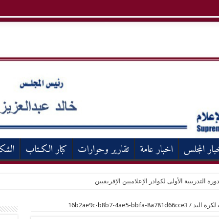
بار المجلس
اخبار عامة
تقارير وحوارات
كبار الكـتاب
الشك
ورة التدريبية الأولى لكوادر الإعلاميين الإفريقيين
لكرة اليد
/
16b2ae9c-b8b7-4ae5-bbfa-8a781d66cce3