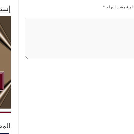
امية مشار إليها بـ
*
إستم
المع