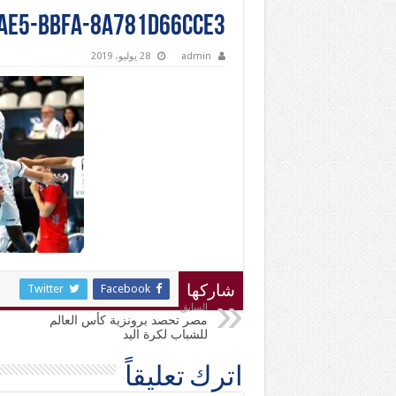
ae5-bbfa-8a781d66cce3
admin
28 يوليو، 2019
Twitter
Facebook
شاركها
السابق
مصر تحصد برونزية كأس العالم
للشباب لكرة اليد
اترك تعليقاً