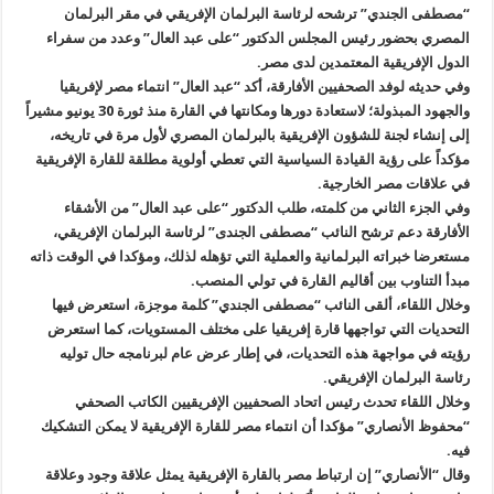
“مصطفى الجندي” ترشحه لرئاسة البرلمان الإفريقي في مقر البرلمان
المصري بحضور رئيس المجلس الدكتور “على عبد العال” وعدد من سفراء
الدول الإفريقية المعتمدين لدى مصر.
وفي حديثه لوفد الصحفيين الأفارقة، أكد “عبد العال” انتماء مصر لإفريقيا
والجهود المبذولة؛ لاستعادة دورها ومكانتها في القارة منذ ثورة 30 يونيو مشيراً
إلى إنشاء لجنة للشؤون الإفريقية بالبرلمان المصري لأول مرة في تاريخه،
مؤكداً على رؤية القيادة السياسية التي تعطي أولوية مطلقة للقارة الإفريقية
في علاقات مصر الخارجية.
وفي الجزء الثاني من كلمته، طلب الدكتور “على عبد العال” من الأشقاء
الأفارقة دعم ترشح النائب “مصطفى الجندى” لرئاسة البرلمان الإفريقي،
مستعرضا خبراته البرلمانية والعملية التي تؤهله لذلك، ومؤكدا في الوقت ذاته
مبدأ التناوب بين أقاليم القارة في تولي المنصب.
وخلال اللقاء، ألقى النائب “مصطفى الجندي” كلمة موجزة، استعرض فيها
التحديات التي تواجهها قارة إفريقيا على مختلف المستويات، كما استعرض
رؤيته في مواجهة هذه التحديات، في إطار عرض عام لبرنامجه حال توليه
رئاسة البرلمان الإفريقي.
وخلال اللقاء تحدث رئيس اتحاد الصحفيين الإفريقيين الكاتب الصحفي
“محفوظ الأنصاري” مؤكدا أن انتماء مصر للقارة الإفريقية لا يمكن التشكيك
فيه.
وقال “الأنصاري” إن ارتباط مصر بالقارة الإفريقية يمثل علاقة وجود وعلاقة