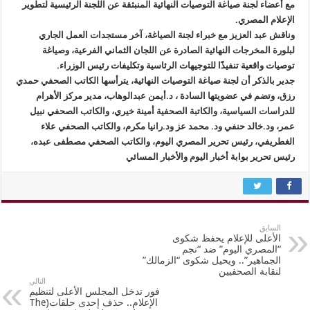
مع أعضاء لجنة صياغة التوصيات النهائية المنبثقة عن اللجنة الرئيسية لتطوير
الإعلام المصري.
وناقش عبد العزيز مع خبراء لجنة الصياغة، آخر مستجدات العمل الجاري
لبلورة المخرجات النهائية الصادرة عن اللجان الثماني الفرعية، وصياغة
توصيات واقعية تنفيذًا للتوجيهات الرئاسية وتكليفات رئيس الوزراء.
جدير بالذكر أن لجنة صياغة التوصيات النهائية، يترأسها الكاتب الصحفي حمدي
رزق، وتضم في عضويتها السادة ، د.أيمن عبدالوهاب، مدير مركز الأهرام
للدراسات السياسية، والكاتبة الصحفية أمينة خيري، والكاتب الصحفي نبيل
عمر، ود.خالد حنفي ود. محمد عز ود.رانيا مكرم، والكاتب الصحفي علاء
الغطريفي، رئيس تحرير المصري اليوم، والكاتب الصحفي مصطفى عبده،
رئيس تحرير بوابة أخبار اليوم والأخبار المسائي
السابق
الأعلى للإعلام يحفظ شكوى
“المصري اليوم” ضد “نجم
الجماهير”.. ويحيل شكوى “الزمالك”
لنقابة الصحفيين
التالي
فور تدخل المجلس الأعلى لتنظيم
الإعلام.. حذف إحدى حلقات(The