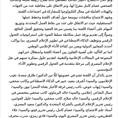
الصحفي عصام كامل مقررًا لها، وتم الاتفاق على مخاطبة عدد من الجهات
والهيئات العاملة في مجال التكنولوجيا للمشاركة في اجتماعات اللجنة.
وشهد الاجتماع مناقشات موسعة حول أهداف اللجنة وخطط عملها
المستقبلية، حيث تم الاتفاق على عدد من نقاط العمل المحددة، وتوزيع
المهام على أعضاء اللجنة بما يضمن سرعة التنفيذ وتحقيق أفضل النتائج،
وصولًا إلى تقديم ورقة عمل متكاملة تسلط الضوء على استراتيجيات التحول
الرقمي وتوظيف الذكاء الاصطناعي في تطوير الإعلام المصري، بما يواكب
أحدث المعايير الدولية ويعزز من كفاءة الأداء الإعلامي الوطني.
كما تم التأكيد على أهمية التعاون بين أعضاء اللجنة واستغلال خبراتهم
المتنوعة في المجالات الإعلامية والتقنية، لتقديم حلول مبتكرة تسهم في نقل
الإعلام المصري إلى مرحلة متقدمة في التحول الرقمي وتطوير الأداء
المؤسسي.
جدير بالذكر أن اللجنة تضم في عضويتها كلًا من الدكتور/ طارق سعدة، نقيب
الإعلاميين، والسيد/ أشرف مفيد، خبير في الذكاء الاصطناعي وكاتب صحفي،
والسيد/ إيهاب عوض، نائب رئيس غرفة الأخبار بقناة اكسترا نيوز، والسيد/
جمال الشاعر، إعلامي، والسيد/ خالد البرماوي، كاتب صحفي متخصص في
الإعلام الرقمي، والسيد/ خالد صلاح، كاتب صحفي، والسيد/ خليل العوامي،
رئيس تحرير الإعلام الرقمي بالشركة المتحدة، والدكتور/ سعيد المصري،
أستاذ علم الاجتماع، والسيد/ عصام كامل، رئيس تحرير فيتو، والسيد/ علاء
الغطريفي، رئيس تحرير المصري اليوم، والسيد/ فادي رمزي، مدرب محترف