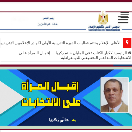
الأعلى للإعلام يختتم فعاليات الدورة التدريبية الأولى لكوادر الإعلاميين الإفريقيي
الرئيسية
/
كبار الكتاب
/
في المليان حاتم زكريا … إقـبـال الـمرأة علـى
الانتـخابـات الــداعـم الـحقـيقـي للديمقراطية