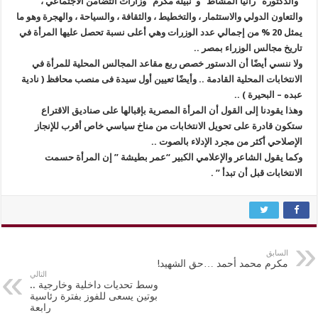
“والدكتورة “رانيا المشاط” و”نبيلة مكرم” وزارات التضامن الاجتماعي ،
والتعاون الدولي والاستثمار ، والتخطيط ، والثقافة ، والسياحة ، والهجرة وهو ما
يمثل 20 % من إجمالي عدد الوزرات وهي أعلى نسبة تحصل عليها المرأة في
تاريخ مجالس الوزراء بمصر ..
ولا ننسي أيضًا أن الدستور خصص ربع مقاعد المجالس المحلية للمرأة في
الانتخابات المحلية القادمة .. وأيضًا تعيين أول سيدة فى منصب محافظ ( نادية
عبده – البحيرة ) ..
وهذا يقودنا إلى القول أن المرأة المصرية بإقبالها على صناديق الاقتراع
ستكون قادرة على تحويل الانتخابات من مناخ سياسي خاص أقرب للإنجاز
الإصلاحي أكثر من مجرد الإدلاء بالصوت ..
وكما يقول الشاعر والإعلامي الكبير “عمر بطيشة ” إن المرأة حسمت
الانتخابات قبل أن تبدأ ” .
السابق
مكرم محمد أحمد …حق الشهيد!
التالي
وسط تحديات داخلية وخارجية ..
بوتين يسعى للفوز بفترة رئاسية
رابعة