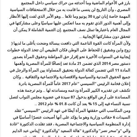
بارز في الأعوام الماضية وما أحدثته من حراك سياسي داخل المجتمع
المصري ، وأن التاريخ لن ينسى ما قامت به من خلال الاستحقاقات السياسية
المهمة خاصة إبان ثورة 30 يونيو وما تلاها .. وهو الأمر الذي لفت إليها الأنظار
وإلى أهمية الدور الذي تقوم به مما انعكس عليها سياسيًا وعلى مشاركتها في
المجال العام باعتبارها تمثل نصف المجتمع .إن التنمية الشاملة لا يمكن أن
تتحقق دون مشاركتها الإيجابية ..
ولأن المرأة كانت القوة الناعمة التي دافعت ببسالة وضحت بأغلى ما لديها (
زوج وابن وشقيق ) للحفاظ على الوطن فكان الطبيعي أن تتخذ الدولة خطوات
إيجابية في السنوات الأخيرة نحو إقرار حق المواطنة وحقوق المرأة بصدور
دستور مصر 2014 الذي تضمن 21 مادة تعد إنصافًا للمرأة المصرية وأهمها
المادة 11 التي تتضمن كفالة الدولة بتحقيق المساواة بين المرأة والرجل في
جميع الحقوق المدنية والسياسية والاقتصادية والاجتماعية والثقافية .. وكان
إعلان فخامة الرئيس “السيسي “عام 2017 عاماً للمرأة المصرية بادرة
تكشف عن تقديره الكبير للمرأة ودعمه ومساندته لها .. وتم ترجمة هذه
المساندة على أرض الواقع بدخول 87 سيدة في عضوية مجلس النواب لتصل
نسبة النساء فيه إلى 15 % بعد أن كانت 01.8 % عام 2012 ..
ومن المكاسب التي حققتها المرأة أيضًا في عهد الرئيس “السيسي” تقلد
السيدات 6 حقائب وزارية وهو ما يؤكد على أنها أصبحت عنصرًا أساسيًا في
إدارة المنظومة السياسية والاجتماعية المصرية ، فقد تقلدت الدكتورة “غادة
والي “و”سحر نصر” والدكتورة “هالة السعيد “والدكتورة “إيناس عبد الدايم