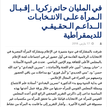
في المليان حاتم زكريا … إقـبـال
الـمرأة علـى الانتـخابـات
الــداعـم الـحقـيقـي
للديمقراطية
17 مارس، 2018
شرفت بالمشاركة في ندوة متميزة عن الإعلام ومشاركة المرأة المصرية في
الانتخابات الرئاسية القادمة في أول حضور لي في اجتماعات لجنة الإعلام
بالمجلس الأعلى للثقافة يوم الإثنين الماضي . تحدث في الندوة الأستاذة
د.”حنان يوسف” أمين عام اللجنة والأساتذة د .”نسرين البغدادي” و”عبد الله
حسن” ود.”مني الحديدي” و”أمل فوزي” مع مداخلات من باقي الحضور
وجميعهم من الخبراء في المجال الإعلامي .
في بداية الندوة ومع بدء الدكتورة “نسرين البغدادي” أستاذة علم الاجتماع
وممثلة المجلس القومي للمرأه حديثها من خلال ورقة عمل أعدتها بهذه
المناسبة تداعى إلى ذاكرتي التقرير الصحفي الرائع الذي أعده المجلس
القومي للمرأة عن الانتخابات قياسًا على ما تحقق للمرأة من مكتسبات غير
مسبوقة في الفترة الأخيرة .. وأشار التقرير إلى ما قامت به المرأة من نشاط