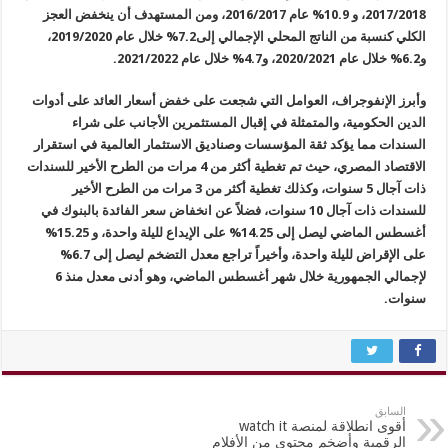
2017/2018، و 10.9% عام 2016/2017، ومن المستهدف أن ينخفض العجز
الكلي كنسبة من الناتج المحلي الإجمالي إلى7.2% خلال عام 2019/2020،
و6.2% خلال عام 2020/2021، و4.7% خلال عام 2021/2022.
وأبرز الإنفوجراف، العوامل التي شجعت على خفض أسعار العائد على أدوات
الدين الحكومية، والمتمثلة في إقبال المستثمرين الأجانب على شراء
السندات مما يؤكد ثقة المؤسسات وصناديق الاستثمار العالمية في استقرار
الاقتصاد المصري، حيث تم تغطية أكثر من 4 مرات من الطرح الأخير للسندات
ذات آجال 5 سنوات، وكذلك تغطية أكثر من 3 مرات من الطرح الأخير
للسندات ذات آجال 10 سنوات، فضلاً عن انخفاض سعر الفائدة بالبنوك في
أغسطس الماضي ليصل إلى 14.25% على الإيداع لليلة واحدة، و 15.25%
على الإقراض لليلة واحدة، وأخيراً تراجع معدل التضخم ليصل إلى 6.7%
لإجمالي الجمهورية خلال شهر أغسطس الماضي، وهو أدنى معدل منذ 6
سنوات.
السابق
أقوى انطلاقة لمنصة watch it
الرقمية وأضخم محتوى من الأفلام