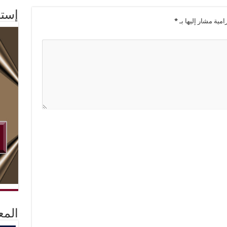
إستم
امية مشار إليها بـ
*
المع