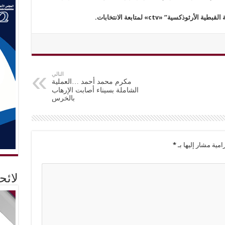
كسية” «ctv» لمتابعة الانتخابات.
التالي
مكرم محمد أحمد …العملية
الشاملة بسيناء أصابت الإرهاب
بالخرس
امية مشار إليها بـ
*
لائ