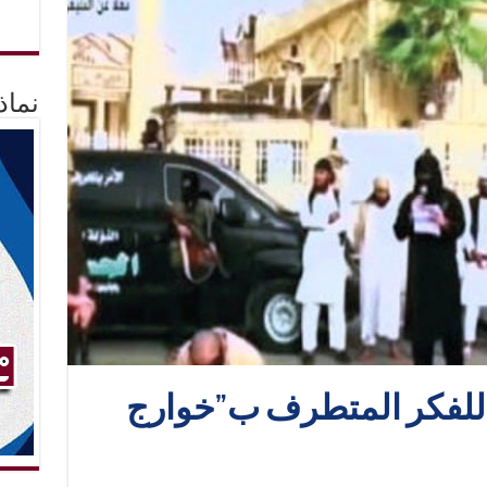
نماذ
 للفكر المتطرف ب”خوارج