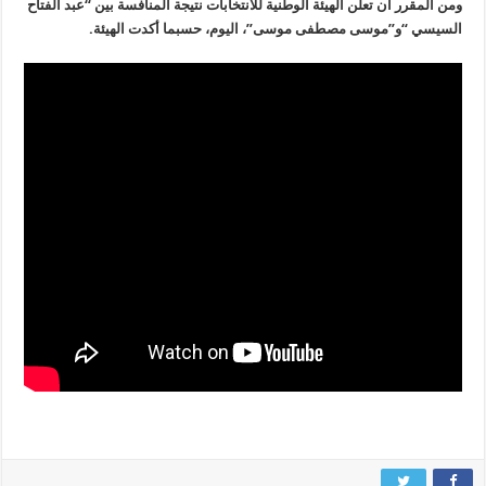
ومن المقرر أن تعلن الهيئة الوطنية للانتخابات نتيجة المنافسة بين “عبد الفتاح
السيسي “و”موسى مصطفى موسى”، اليوم، حسبما أكدت الهيئة.